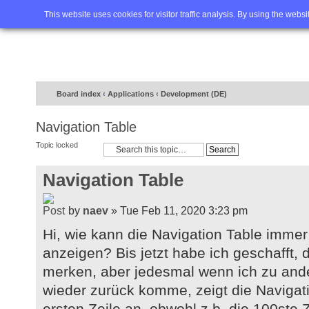
Home
FAQ
Advanced sea
This website uses cookies for visitor traffic analysis. By using the webs
Board index
‹
Applications
‹
Development (DE)
Navigation Table
Topic locked
Navigation Table
by
naev
» Tue Feb 11, 2020 3:23 pm
Hi, wie kann die Navigation Table immer 
anzeigen? Bis jetzt habe ich geschafft, d
merken, aber jedesmal wenn ich zu and
wieder zurück komme, zeigt die Navigat
ersten Zeile an, obwohl z.b. die 100ste Ze