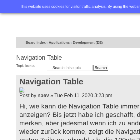
Home
FAQ
Advanced sea
This website uses cookies for visitor traffic analysis. By using the webs
Board index
‹
Applications
‹
Development (DE)
Navigation Table
Topic locked
Navigation Table
by
naev
» Tue Feb 11, 2020 3:23 pm
Hi, wie kann die Navigation Table immer 
anzeigen? Bis jetzt habe ich geschafft, d
merken, aber jedesmal wenn ich zu and
wieder zurück komme, zeigt die Navigat
ersten Zeile an, obwohl z.b. die 100ste Ze