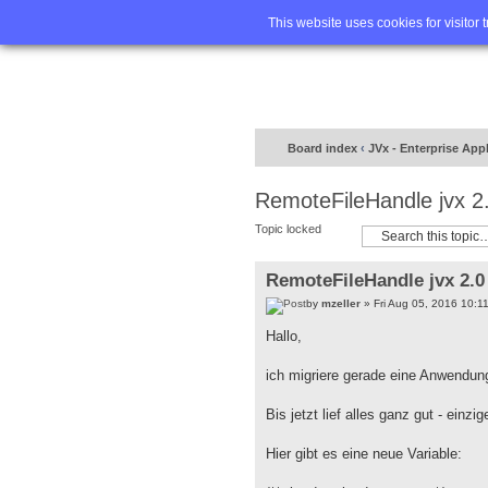
Home
FA
This website uses cookies for visitor 
Board index
‹
JVx - Enterprise App
RemoteFileHandle jvx 2
Topic locked
RemoteFileHandle jvx 2.0
by
mzeller
» Fri Aug 05, 2016 10:1
Hallo,
ich migriere gerade eine Anwendung
Bis jetzt lief alles ganz gut - ei
Hier gibt es eine neue Variable: