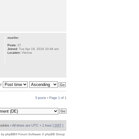
mzeller
Posts:
27
Joined:
Tue Apr 19, 2016 10:48 am
Location:
Vienna
by
3 posts • Page
1
of
1
cookies
• All times are UTC + 1 hour [
DST
]
 by
phpBB
® Forum Software © phpBB Group