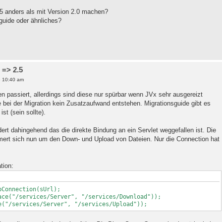
.5 anders als mit Version 2.0 machen?
sguide oder ähnliches?
 => 2.5
6 10:40 am
n passiert, allerdings sind diese nur spürbar wenn JVx sehr ausgereizt
e bei der Migration kein Zusatzaufwand entstehen. Migrationsguide gibt es
st (sein sollte).
t dahingehend das die direkte Bindung an ein Servlet weggefallen ist. Die
ert sich nun um den Down- und Upload von Dateien. Nur die Connection hat
tion:
pConnection(sUrl);
ace("/services/Server", "/services/Download"));
e("/services/Server", "/services/Upload"));