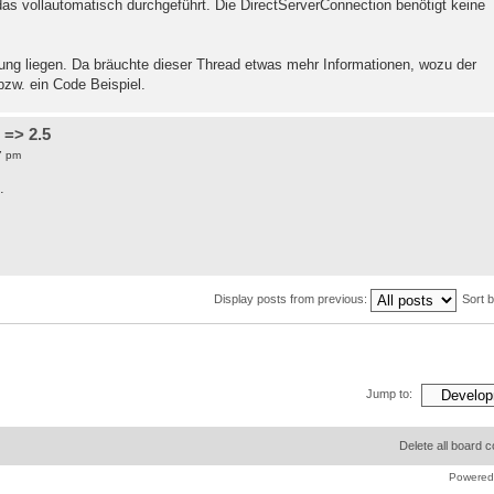
as vollautomatisch durchgeführt. Die DirectServerConnection benötigt keine
ng liegen. Da bräuchte dieser Thread etwas mehr Informationen, wozu der
zw. ein Code Beispiel.
 => 2.5
7 pm
.
Display posts from previous:
Sort 
Jump to:
Delete all board 
Powered