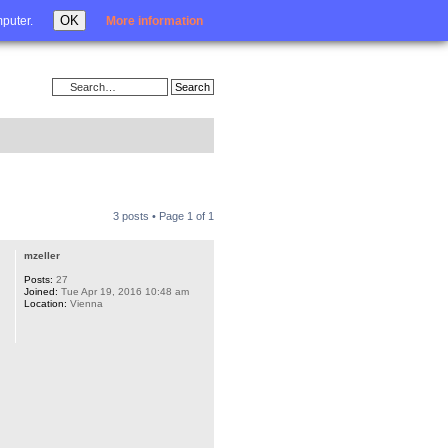
Login
OK
mputer.
More information
3 posts • Page
1
of
1
mzeller
Posts:
27
Joined:
Tue Apr 19, 2016 10:48 am
Location:
Vienna