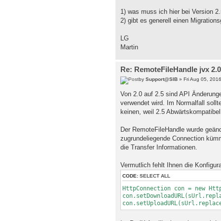
1) was muss ich hier bei Version 2
2) gibt es generell einen Migration
LG
Martin
Re: RemoteFileHandle jvx 2.0
by
Support@SIB
» Fri Aug 05, 201
Von 2.0 auf 2.5 sind API Änderunge
verwendet wird. Im Normalfall sollt
keinen, weil 2.5 Abwärtskompatibel i
Der RemoteFileHandle wurde geänder
zugrundeliegende Connection kümm
die Transfer Informationen.
Vermutlich fehlt Ihnen die Konfigura
CODE:
SELECT ALL
HttpConnection con = new Htt
con.setDownloadURL(sUrl.repl
con.setUploadURL(sUrl.replac