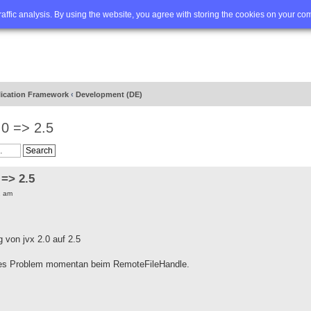
Q
Advanced search
traffic analysis. By using the website, you agree with storing the cookies on your co
lication Framework
‹
Development (DE)
.0 => 2.5
 => 2.5
1 am
 von jvx 2.0 auf 2.5
nziges Problem momentan beim RemoteFileHandle.