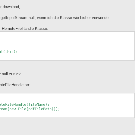
or download;
e getInputStream null, wenn ich die Klasse wie bisher verwende.
er RemoteFileHandle Klasse:
t(this);
 null zurück.
moteFileHandle so:
oteFileHandle(fileName);
ream(new File(pdfFilePath)));