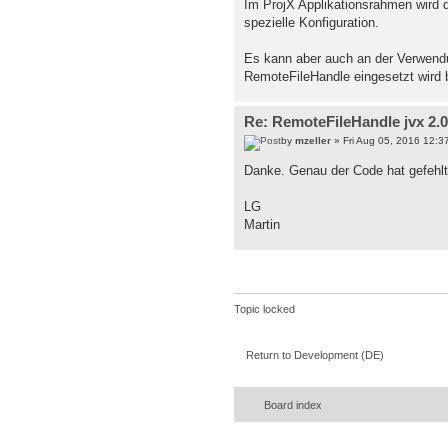
Im ProjX Applikationsrahmen wird d
spezielle Konfiguration.
Es kann aber auch an der Verwendu
RemoteFileHandle eingesetzt wird b
Re: RemoteFileHandle jvx 2.0
by
mzeller
» Fri Aug 05, 2016 12:3
Danke. Genau der Code hat gefehlt
LG
Martin
Topic locked
Return to Development (DE)
Board index