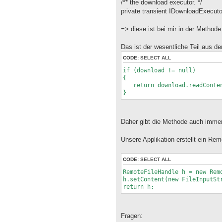
/** the download executor. */
private transient IDownloadExecut
=> diese ist bei mir in der Method
Das ist der wesentliche Teil aus d
CODE:
SELECT ALL
if (download != null)
{
return download.readConten
}
Daher gibt die Methode auch immer
Unsere Applikation erstellt ein Re
CODE:
SELECT ALL
RemoteFileHandle h = new Rem
h.setContent(new FileInputSt
return h;
Fragen: