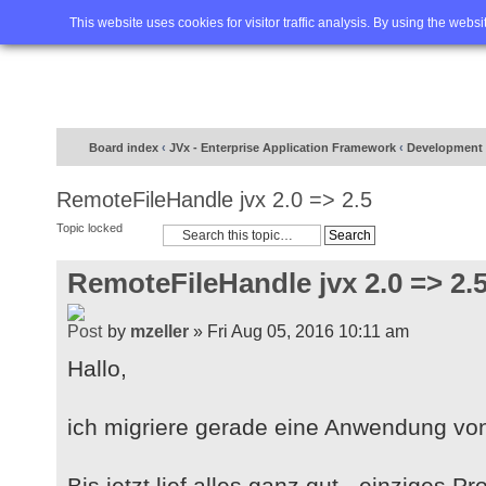
Home
FAQ
Advanced sea
This website uses cookies for visitor traffic analysis. By using the webs
Board index
‹
JVx - Enterprise Application Framework
‹
Development 
RemoteFileHandle jvx 2.0 => 2.5
Topic locked
RemoteFileHandle jvx 2.0 => 2.
by
mzeller
» Fri Aug 05, 2016 10:11 am
Hallo,
ich migriere gerade eine Anwendung von 
Bis jetzt lief alles ganz gut - einziges