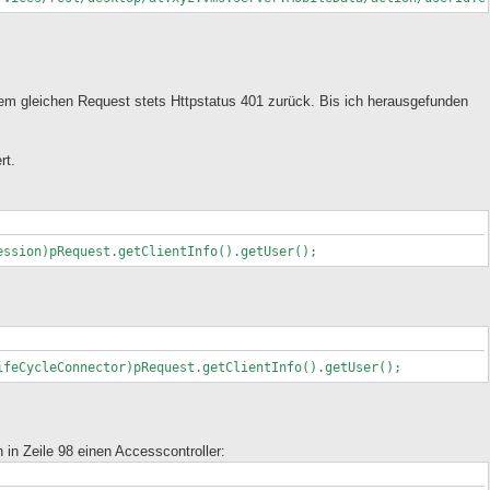
m gleichen Request stets Httpstatus 401 zurück. Bis ich herausgefunden
rt.
ession)pRequest.getClientInfo().getUser();
ifeCycleConnector)pRequest.getClientInfo().getUser();
 in Zeile 98 einen Accesscontroller: