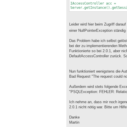
IAccessController acc =
Server.getInstance().getSess
Leider wird hier beim Zugriff darau
einer NullPointerException ständig 
Das Problem habe ich selbst gelös
bei der zu implementierenden Method
Funktionierte so bei 2.0.1, aber ni
DefaultAccessController zurück. So
Nun funktioniert wenigstens die Au
Bad Request "The request could no
Außerdem wird stets folgende Exce
"PSQLException: FEHLER: Relation 
Ich nehme an, dass mir noch irgend
2.0.1 nicht nötig war. Bitte um Hilfe
Danke
Martin