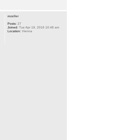
mzeller
Posts:
27
Joined:
Tue Apr 19, 2016 10:48 am
Location:
Vienna