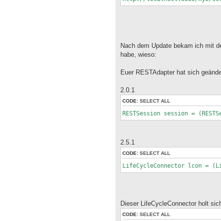
Nach dem Update bekam ich mit de
habe, wieso:
Euer RESTAdapter hat sich geände
2.0.1
CODE:
SELECT ALL
RESTSession session = (RESTS
2.5.1
CODE:
SELECT ALL
LifeCycleConnector lcon = (L
Dieser LifeCycleConnector holt sich
CODE:
SELECT ALL