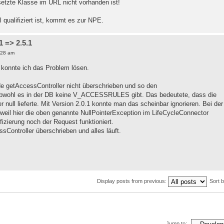
etzte Klasse im URL nicht vorhanden ist!
l qualifiziert ist, kommt es zur NPE.
 => 2.5.1
:28 am
 konnte ich das Problem lösen.
e getAccessController nicht überschrieben und so den
 obwohl es in der DB keine V_ACCESSRULES gibt. Das bedeutete, dass die
null lieferte. Mit Version 2.0.1 konnte man das scheinbar ignorieren. Bei der
, weil hier die oben genannte NullPointerException im LifeCycleConnector
ifizierung noch der Request funktioniert.
Controller überschrieben und alles läuft.
Display posts from previous:
Sort 
Jump to: