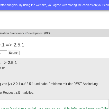
Q
Advanced search
traffic analysis. By using the website, you agree with storing the cookies on your co
lication Framework
‹
Development (DE)
.1 => 2.5.1
 => 2.5.1
9 pm
g von jvx 2.0.1 auf 2.5.1 und habe Probleme mit der REST-Anbindung.
er Request z.B. tadellos:
rvices/rest/desktop/at.xyz.vms.server.MobileData/action/userIdTe