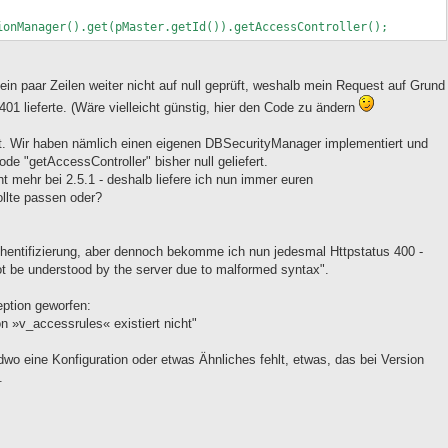
ionManager().get(pMaster.getId()).getAccessController();
f ein paar Zeilen weiter nicht auf null geprüft, weshalb mein Request auf Grund
401 lieferte. (Wäre vielleicht günstig, hier den Code zu ändern
t. Wir haben nämlich einen eigenen DBSecurityManager implementiert und
e "getAccessController" bisher null geliefert.
cht mehr bei 2.5.1 - deshalb liefere ich nun immer euren
llte passen oder?
thentifizierung, aber dennoch bekomme ich nun jedesmal Httpstatus 400 -
t be understood by the server due to malformed syntax".
ption geworfen:
»v_accessrules« existiert nicht"
wo eine Konfiguration oder etwas Ähnliches fehlt, etwas, das bei Version
.