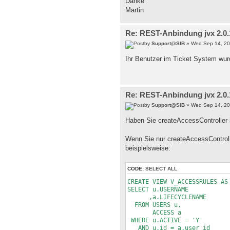
Danke
Martin
Re: REST-Anbindung jvx 2.0.1
by
Support@SIB
» Wed Sep 14, 20
Ihr Benutzer im Ticket System wurd
Re: REST-Anbindung jvx 2.0.1
by
Support@SIB
» Wed Sep 14, 20
Haben Sie createAccessController 
Wenn Sie nur createAccessContro
beispielsweise:
CODE:
SELECT ALL
CREATE VIEW V_ACCESSRULES AS
SELECT u.USERNAME
,a.LIFECYCLENAME
FROM USERS u,
ACCESS a
WHERE u.ACTIVE = 'Y'
AND u.id = a.user_id