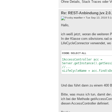
Ohne Details, Stack Traces oder Ve
Re: REST-Anbindung jvx 2.0.1
by
mzeller
» Tue Sep 13, 2016 5:1
Hallo,
ich weiß jetzt, woran die weiteren 
In der Klasse com.sibvisions.rad.se
LifeCycleConnector verwendet, wo d
CODE:
SELECT ALL
IAccessController acc =
Server.getInstance().getSess
//...
sLifeCycleName = acc.find(sD
Und das führt dann zu einem 40
Bitte, was muss ich tun, damit der
ich bei der Methode getAccessContr
diesen AccessController definiert.