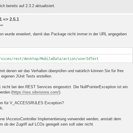
h bereits auf 2.3.2 aktualisiert.
 => 2.5.1
pm
 wurde erweitert, damit das Package nicht immer in der URL angegeben
rvices/rest/desktop/MobileData/action/userIdTest
mit denen wir das Verhalten überprüfen und natürlich können Sie für Ihre
 eigenen JUnit Tests erstellen.
1 nicht bei den REST Services eingesetzt. Die NullPointerException ist ein
werden (
https://oss.sibvisions.com/
).
tion für V_ACCESSRULES Exception?
h.
gene IAccessController Implementierung verwendet werden, anstatt dem
 ob der Zugriff auf LCOs geregelt sein soll oder nicht.