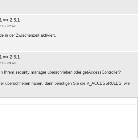
 => 2.5.1
16 9:32 am
e in der Zwischenzeit aktiviert.
 => 2.5.1
16 9:39 am
in Ihrem security manager überschrieben oder getAccessController?
ller überschrieben haben, dann benötigen Sie die V_ACCESSRULES, wie