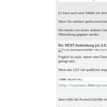
Es kann auch eine Tabelle mit de
Wenn Sie natürlich getAccessContro
Wie bereits von einem anderen Us
Hilfestellung gegeben werden.
Re: REST-Anbindung jvx 2.0.1
by
Development@SIB
» Wed Sep 1
Fraglich ist auch, warum eine Cla
gefragt wird.
Wenn das LCO voll qualifiziert ang
CODE:
SELECT ALL
http://localhost:8080/xyz/se
dann sollte der AccessController n