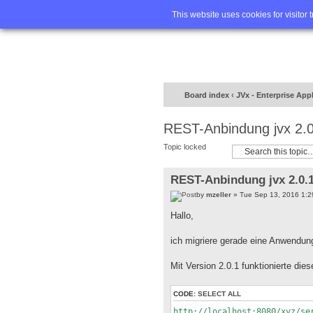
Home
FA
This website uses cookies for visitor 
Board index
‹
JVx - Enterprise App
REST-Anbindung jvx 2.0
Topic locked
REST-Anbindung jvx 2.0.1
by
mzeller
» Tue Sep 13, 2016 1:2
Hallo,
ich migriere gerade eine Anwendun
Mit Version 2.0.1 funktionierte dies
CODE:
SELECT ALL
http://localhost:8080/xyz/se