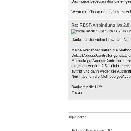
Das würde bedeuten das die einges
Wenn die Klasse natürlich nicht vol
Re: REST-Anbindung jvx 2.0.1
by
mzeller
» Wed Sep 14, 2016 11
Danke für die vielen Hinweise. Nun
Meine Vorgänger hatten die Method
DefaultAccessController genutzt,
Methode getAccessController immer 
aktuellen Version 2.5.1 nicht mehr
auftritt und dann weder die Authent
Nun habe ich die Methode getAccess
Danke für die Hilfe
Martin
Topic locked
Return to Development (DE)