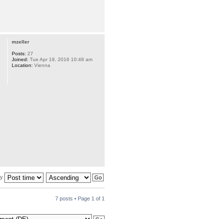
mzeller
Posts:
27
Joined:
Tue Apr 19, 2016 10:48 am
Location:
Vienna
by
7 posts • Page
1
of
1