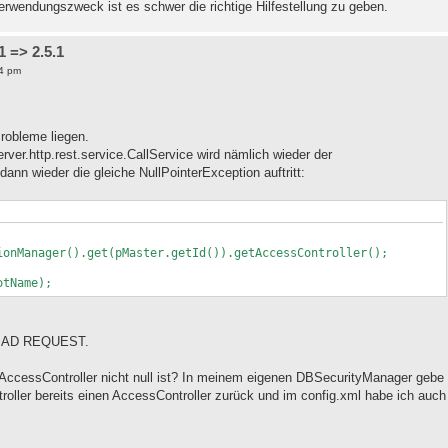
rwendungszweck ist es schwer die richtige Hilfestellung zu geben.
 => 2.5.1
4 pm
Probleme liegen.
rver.http.rest.service.CallService wird nämlich wieder der
ann wieder die gleiche NullPointerException auftritt:
ionManager().get(pMaster.getId()).getAccessController();
otName);
0 BAD REQUEST.
 AccessController nicht null ist? In meinem eigenen DBSecurityManager gebe
oller bereits einen AccessController zurück und im config.xml habe ich auch