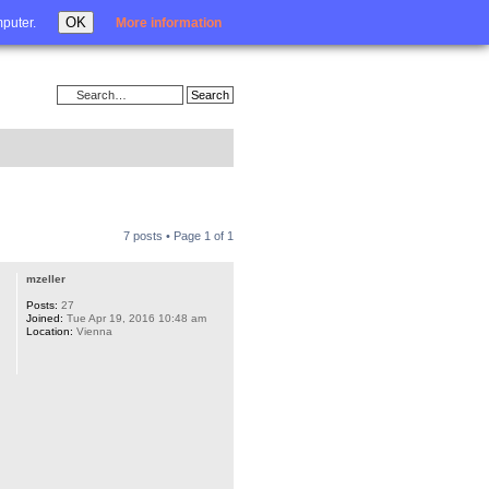
Login
OK
mputer.
More information
7 posts • Page
1
of
1
mzeller
Posts:
27
Joined:
Tue Apr 19, 2016 10:48 am
Location:
Vienna
st