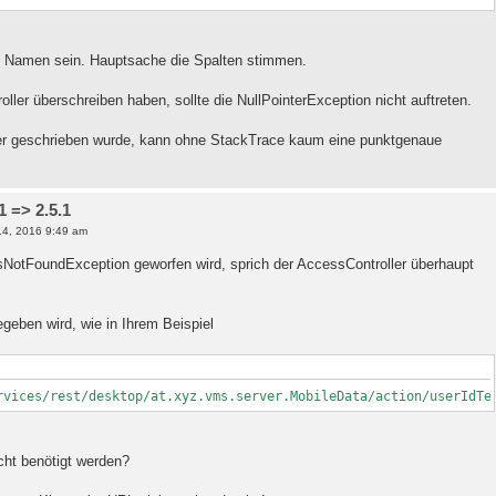
m Namen sein. Hauptsache die Spalten stimmen.
ller überschreiben haben, sollte die NullPointerException nicht auftreten.
er geschrieben wurde, kann ohne StackTrace kaum eine punktgenaue
 => 2.5.1
4, 2016 9:49 am
ssNotFoundException geworfen wird, sprich der AccessController überhaupt
egeben wird, wie in Ihrem Beispiel
rvices/rest/desktop/at.xyz.vms.server.MobileData/action/userIdTe
icht benötigt werden?