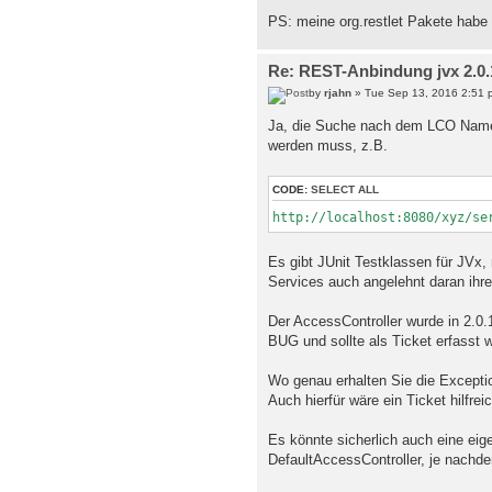
PS: meine org.restlet Pakete habe ic
Re: REST-Anbindung jvx 2.0.1
by
rjahn
» Tue Sep 13, 2016 2:51 
Ja, die Suche nach dem LCO Namen
werden muss, z.B.
CODE:
SELECT ALL
http://localhost:8080/xyz/se
Es gibt JUnit Testklassen für JVx, 
Services auch angelehnt daran ihre
Der AccessController wurde in 2.0.
BUG und sollte als Ticket erfasst 
Wo genau erhalten Sie die Excep
Auch hierfür wäre ein Ticket hilfreic
Es könnte sicherlich auch eine ei
DefaultAccessController, je nachdem