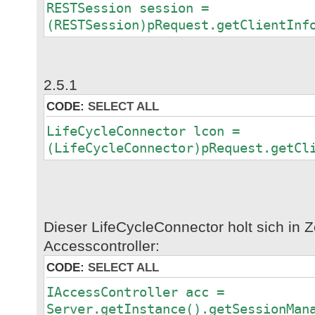
RESTSession session =
(RESTSession)pRequest.getClientInf
2.5.1
CODE:
SELECT ALL
LifeCycleConnector lcon =
(LifeCycleConnector)pRequest.getCl
Dieser LifeCycleConnector holt sich in Z
Accesscontroller:
CODE:
SELECT ALL
IAccessController acc =
Server.getInstance().getSessionMan