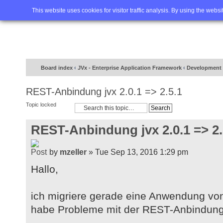
Home
FAQ
Advanced sea
This website uses cookies for visitor traffic analysis. By using the webs
Board index
‹
JVx - Enterprise Application Framework
‹
Development 
REST-Anbindung jvx 2.0.1 => 2.5.1
Topic locked
REST-Anbindung jvx 2.0.1 => 2.
by
mzeller
» Tue Sep 13, 2016 1:29 pm
Hallo,
ich migriere gerade eine Anwendung von 
habe Probleme mit der REST-Anbindung