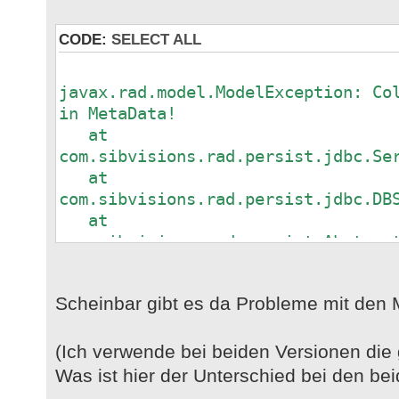
session.getStandardDBStorage("v_ar
db.setWhereClause("type= CAST('n
CODE:
SELECT ALL
or type= CAST('compound' as articl
IFileHandle fh = db.createCSV(nu
SortDefinition("name"));
javax.rad.model.ModelException: Co
in MetaData!
assertNotNull(fh);
at
com.sibvisions.rad.persist.jdbc.Se
at
// EXPORT 2
com.sibvisions.rad.persist.jdbc.DB
File sf2 = new File(MULTIPLEFILE
at
Files.deleteIfExists(sf2.toPath
com.sibvisions.rad.persist.Abstrac
at
FileHandle lfh2 = new FileHandle
com.sibvisions.rad.persist.Abstrac
Scheinbar gibt es da Probleme mit den 
at
DBStorage db2 =
at.kabran.vms.test.common.CSVExpor
session.getStandardDBStorage("v_ar
at sun.reflect.NativeMethodAcces
(Ich verwende bei beiden Versionen die
db2.setWhereClause("type= CAST('
Method)
Was ist hier der Unterschied bei den be
article_type) or type= CAST('compo
at