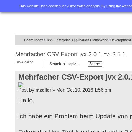
Home
FAQ
Advanced sea
This website uses cookies for visitor traffic analysis. By using the webs
Board index
‹
JVx - Enterprise Application Framework
‹
Development 
Mehrfacher CSV-Export jvx 2.0.1 => 2.5.1
Topic locked
Mehrfacher CSV-Export jvx 2.0.1
by
mzeller
» Mon Oct 10, 2016 1:56 pm
Hallo,
ich habe ein Problem beim Update von jv
Folgender Unit-Test funktioniert unter 2.