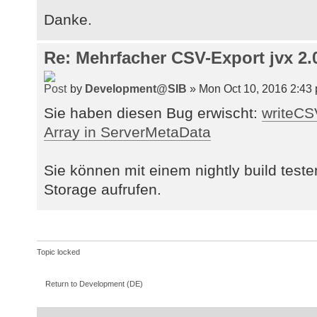
sun.reflect.NativeMethodAccessorIm
Danke.
// ==> EXCEPTION HIER: --------
at
IFileHandle fh2 = db2.createCSV(
sun.reflect.DelegatingMethodAccess
Re: Mehrfacher CSV-Export jvx 2.0
SortDefinition("name"));
at java.lang.reflect.Method.invo
at
by
Development@SIB
» Mon Oct 10, 2016 2:43
assertNotNull(fh2);
org.junit.internal.runners.TestMet
Sie haben diesen Bug erwischt:
writeC
at
org.junit.internal.runners.MethodR
Array in ServerMetaData
} catch (Exception e) {
at
ex = e;
org.junit.internal.runners.MethodR
Sie können mit einem nightly build test
e.printStackTrace(System.err);
at
Storage aufrufen.
}
org.junit.internal.runners.MethodR
at
assertNull(ex);
org.junit.internal.runners.MethodR
at
Topic locked
org.junit.internal.runners.MethodR
at
Return to Development (DE)
org.junit.internal.runners.JUnit4C
at