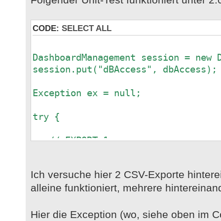
CODE:
SELECT ALL
DashboardManagement session = new 
session.put("dBAccess", dbAccess);
Exception ex = null;
try {
// EXPORT 1
File sf = new File(MULTIPLEFILEP
Files.deleteIfExists(sf.toPath(
Ich versuche hier 2 CSV-Exporte hintere
alleine funktioniert, mehrere hintereinan
FileHandle lfh = new FileHandle(
DBStorage db =
Hier die Exception (wo, siehe oben im