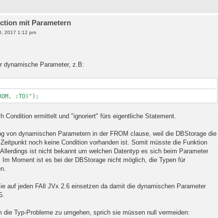
nction mit Parametern
0, 2017 1:12 pm
ür dynamische Parameter, z.B:
ROM, :TO)");
Condition ermittelt und "ignoriert" fürs eigentliche Statement.
ng von dynamischen Parametern in der FROM clause, weil die DBStorage die
Zeitpunkt noch keine Condition vorhanden ist. Somit müsste die Funktion
 Allerdings ist nicht bekannt um welchen Datentyp es sich beim Parameter
.). Im Moment ist es bei der DBStorage nicht möglich, die Typen für
n.
e auf jeden FAll JVx 2.6 einsetzen da damit die dynamischen Parameter
5.
m die Typ-Probleme zu umgehen, sprich sie müssen null vermeiden: