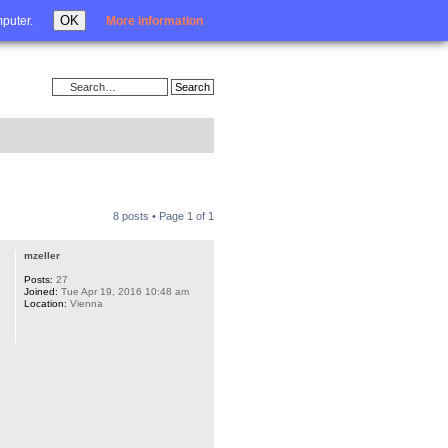
Login
OK
mputer.
More information
8 posts • Page
1
of
1
mzeller
Posts:
27
Joined:
Tue Apr 19, 2016 10:48 am
Location:
Vienna