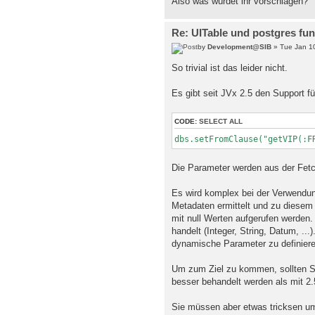
Also was würdet ihr vorschlagen?
Re: UITable und postgres fu
by
Development@SIB
» Tue Jan 1
So trivial ist das leider nicht.
Es gibt seit JVx 2.5 den Support f
CODE:
SELECT ALL
dbs.setFromClause("getVIP(:F
Die Parameter werden aus der Fetch 
Es wird komplex bei der Verwendu
Metadaten ermittelt und zu diesem 
mit null Werten aufgerufen werden.
handelt (Integer, String, Datum, ..
dynamische Parameter zu definiere
Um zum Ziel zu kommen, sollten Si
besser behandelt werden als mit 2.
Sie müssen aber etwas tricksen u