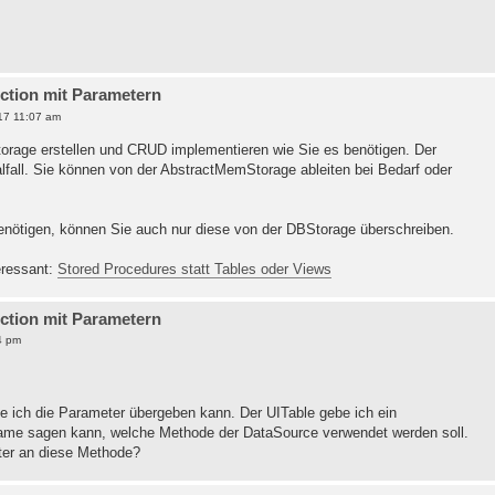
nction mit Parametern
17 11:07 am
torage erstellen und CRUD implementieren wie Sie es benötigen. Der
alfall. Sie können von der AbstractMemStorage ableiten bei Bedarf oder
nötigen, können Sie auch nur diese von der DBStorage überschreiben.
teressant:
Stored Procedures statt Tables oder Views
nction mit Parametern
4 pm
wie ich die Parameter übergeben kann. Der UITable gebe ich ein
me sagen kann, welche Methode der DataSource verwendet werden soll.
ter an diese Methode?