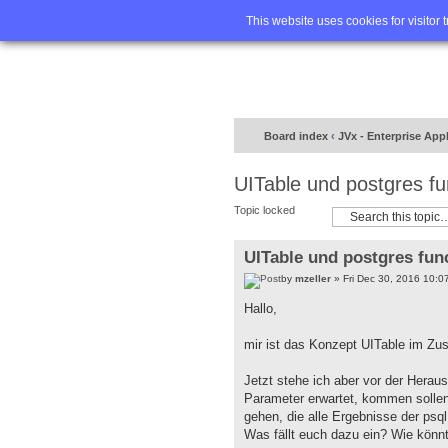
Home
FA
This website uses cookies for visitor 
Board index
‹
JVx - Enterprise App
UITable und postgres fu
Topic locked
UITable und postgres fun
by
mzeller
» Fri Dec 30, 2016 10:0
Hallo,
mir ist das Konzept UITable im Zu
Jetzt stehe ich aber vor der Heraus
Parameter erwartet, kommen sollen
gehen, die alle Ergebnisse der psql 
Was fällt euch dazu ein? Wie könnt