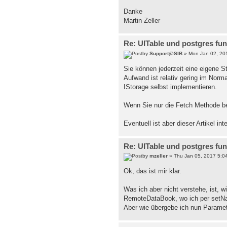
Danke
Martin Zeller
Re: UITable und postgres fu
by
Support@SIB
» Mon Jan 02, 20
Sie können jederzeit eine eigene S
Aufwand ist relativ gering im Norm
IStorage selbst implementieren.
Wenn Sie nur die Fetch Methode be
Eventuell ist aber dieser Artikel in
Re: UITable und postgres fu
by
mzeller
» Thu Jan 05, 2017 5:0
Ok, das ist mir klar.
Was ich aber nicht verstehe, ist, 
RemoteDataBook, wo ich per setNa
Aber wie übergebe ich nun Parame