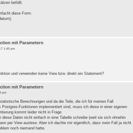
ätzen befüllt.
nfacht diese Form:
datum);
nction mit Parametern
17 1:40 pm
ktion und verwenden keine View bzw. direkt ein Statement?
nction mit Parametern
9 pm
tatistische Berechnungen und da die Teile, die ich für meinen Fall
Postgres-Funktionen implementiert sind, muss ich diese in einer eigenen
tierung kommt leider nicht in Frage.
h diese Daten nicht einfach in eine Tabelle schreibe (weil sie sich ohnehin
ann per View auslese. Aber ich dachte mir eigentlich, dass mein Fall ja nicht
roblem noch niemand hatte.