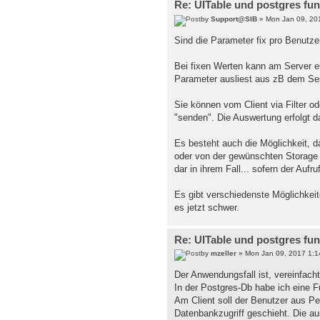
Re: UITable und postgres fu
by
Support@SIB
» Mon Jan 09, 20
Sind die Parameter fix pro Benutz
Bei fixen Werten kann am Server ei
Parameter ausliest aus zB dem Se
Sie können vom Client via Filter 
"senden". Die Auswertung erfolgt d
Es besteht auch die Möglichkeit, d
oder von der gewünschten Storage a
dar in ihrem Fall... sofern der Aufr
Es gibt verschiedenste Möglichkei
es jetzt schwer.
Re: UITable und postgres fu
by
mzeller
» Mon Jan 09, 2017 1:1
Der Anwendungsfall ist, vereinfacht
In der Postgres-Db habe ich eine F
Am Client soll der Benutzer aus P
Datenbankzugriff geschieht. Die a