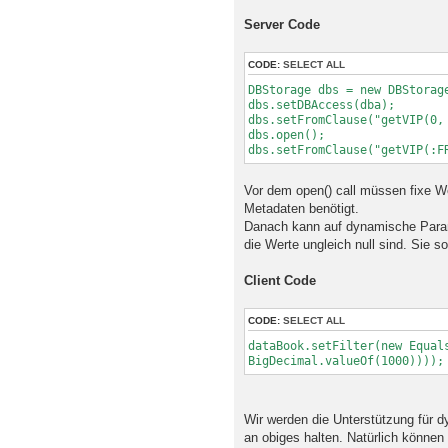
Server Code
CODE:
SELECT ALL
DBStorage dbs = new DBStorag
dbs.setDBAccess(dba);
dbs.setFromClause("getVIP(0,
dbs.open();
dbs.setFromClause("getVIP(:F
Vor dem open() call müssen fixe Wer
Metadaten benötigt.
Danach kann auf dynamische Parame
die Werte ungleich null sind. Sie s
Client Code
CODE:
SELECT ALL
dataBook.setFilter(new Equal
BigDecimal.valueOf(1000))));
Wir werden die Unterstützung für 
an obiges halten. Natürlich können