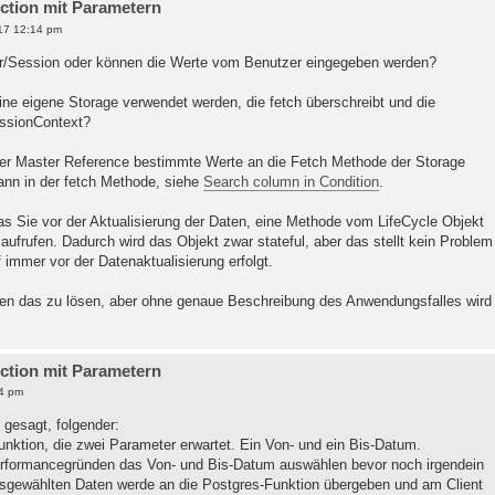
nction mit Parametern
17 12:14 pm
er/Session oder können die Werte vom Benutzer eingegeben werden?
ne eigene Storage verwendet werden, die fetch überschreibt und die
ssionContext?
oder Master Reference bestimmte Werte an die Fetch Methode der Storage
ann in der fetch Methode, siehe
Search column in Condition
.
as Sie vor der Aktualisierung der Daten, eine Methode vom LifeCycle Objekt
ufrufen. Dadurch wird das Objekt zwar stateful, aber das stellt kein Problem
uf immer vor der Datenaktualisierung erfolgt.
ten das zu lösen, aber ohne genaue Beschreibung des Anwendungsfalles wird
nction mit Parametern
4 pm
 gesagt, folgender:
unktion, die zwei Parameter erwartet. Ein Von- und ein Bis-Datum.
erformancegründen das Von- und Bis-Datum auswählen bevor noch irgendein
usgewählten Daten werde an die Postgres-Funktion übergeben und am Client