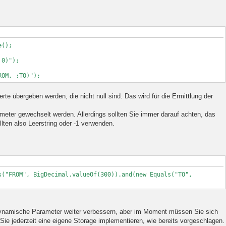
e();
 0)");
ROM, :TO)");
te übergeben werden, die nicht null sind. Das wird für die Ermittlung der
ter gewechselt werden. Allerdings sollten Sie immer darauf achten, das
ollten also Leerstring oder -1 verwenden.
s("FROM", BigDecimal.valueOf(300)).and(new Equals("TO",
dynamische Parameter weiter verbessern, aber im Moment müssen Sie sich
 Sie jederzeit eine eigene Storage implementieren, wie bereits vorgeschlagen.