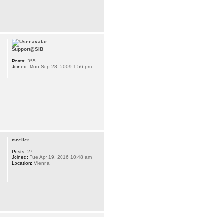
Support@SIB
Posts:
355
Joined:
Mon Sep 28, 2009 1:56 pm
mzeller
Posts:
27
Joined:
Tue Apr 19, 2016 10:48 am
Location:
Vienna