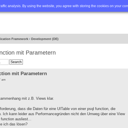
Q
Advanced search
traffic analysis. By using the website, you agree with storing the cookies on your co
lication Framework
‹
Development (DE)
nction mit Parametern
ction mit Parametern
7 am
sammenhang mit z.B. Views klar.
forderung, dass die Daten für eine UITable von einer psql function, die
. Ich kann leider aus Performancegründen nicht den Umweg über eine View
function ausliest...
e ich das lösen?