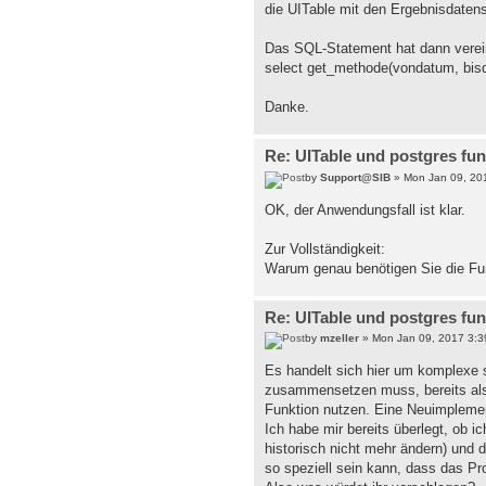
die UITable mit den Ergebnisdatens
Das SQL-Statement hat dann verei
select get_methode(vondatum, bis
Danke.
Re: UITable und postgres fu
by
Support@SIB
» Mon Jan 09, 20
OK, der Anwendungsfall ist klar.
Zur Vollständigkeit:
Warum genau benötigen Sie die Fun
Re: UITable und postgres fu
by
mzeller
» Mon Jan 09, 2017 3:3
Es handelt sich hier um komplexe s
zusammensetzen muss, bereits als 
Funktion nutzen. Eine Neuimplemen
Ich habe mir bereits überlegt, ob ic
historisch nicht mehr ändern) und d
so speziell sein kann, dass das P