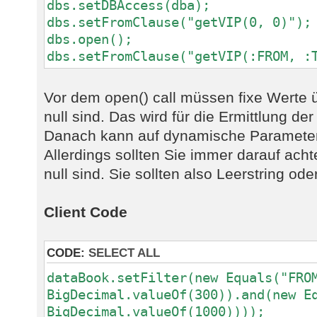
dbs.setDBAccess(dba);
dbs.setFromClause("getVIP(0, 0)");
dbs.open();
dbs.setFromClause("getVIP(:FROM, :
Vor dem open() call müssen fixe Werte 
null sind. Das wird für die Ermittlung de
Danach kann auf dynamische Parameter
Allerdings sollten Sie immer darauf ach
null sind. Sie sollten also Leerstring od
Client Code
CODE:
SELECT ALL
dataBook.setFilter(new Equals("FRO
BigDecimal.valueOf(300)).and(new E
BigDecimal.valueOf(1000))));