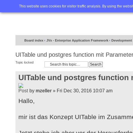
Home
FAQ
Advanced sea
This website uses cookies for visitor traffic analysis. By using the webs
Board index
‹
JVx - Enterprise Application Framework
‹
Development 
UITable und postgres function mit Paramete
Topic locked
UITable und postgres function 
by
mzeller
» Fri Dec 30, 2016 10:07 am
Hallo,
mir ist das Konzept UITable im Zusamme
Jetzt stehe ich aber vor der Herausforde