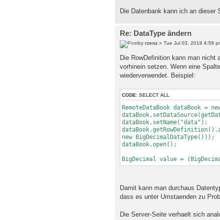
Die Datenbank kann ich an dieser S
Re: DataType ändern
by
rzenz
» Tue Jul 03, 2018 4:58 p
Die RowDefinition kann man nicht 
vorhinein setzen. Wenn eine Spalte
wiederverwendet. Beispiel:
CODE:
SELECT ALL
RemoteDataBook dataBook = ne
dataBook.setDataSource(getDa
dataBook.setName("data");
dataBook.getRowDefinition().
new BigDecimalDataType()));
dataBook.open();
BigDecimal value = (BigDecim
Damit kann man durchaus Datentype
dass es unter Umstaenden zu Prob
Die Server-Seite verhaelt sich ana