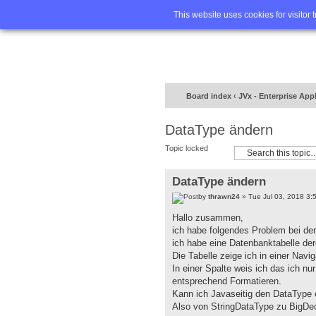
Home
FA
This website uses cookies for visitor 
Board index
‹
JVx - Enterprise App
DataType ändern
Topic locked
DataType ändern
by
thrawn24
» Tue Jul 03, 2018 3:
Hallo zusammen,
ich habe folgendes Problem bei de
ich habe eine Datenbanktabelle dere
Die Tabelle zeige ich in einer Navi
In einer Spalte weis ich das ich 
entsprechend Formatieren.
Kann ich Javaseitig den DataType
Also von StringDataType zu BigD