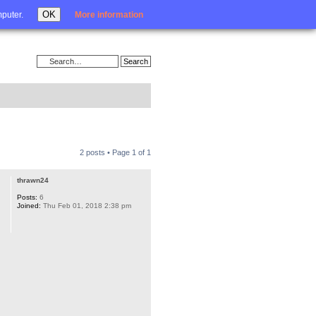
Login
OK
mputer.
More information
2 posts • Page
1
of
1
thrawn24
Posts:
6
Joined:
Thu Feb 01, 2018 2:38 pm