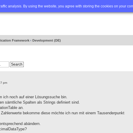
Q
Advanced search
traffic analysis. By using the website, you agree with storing the cookies on your co
lication Framework
‹
Development (DE)
57 pm
m ich noch auf einer Lösungssuche bin.
n sämtliche Spalten als Strings definiert sind.
gationTable an.
nur Zahlenwerte bekomme diese möchte ich nun mit einem Tausenderpunkt
 entsprechend abändern.
ecimalDataType?