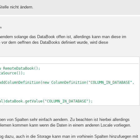
telle nicht ändern.
m
aendern solange das DataBook offen ist, allerdings kann man diese im
 vor dem oeffnen des DataBooks definiert wurde, wird diese
w RemoteDataBook();
taSource());
addColumnDefinition(new ColumnDefinition("COLUMN_IN_DATABASE",
al)dataBook.getValue("COLUMN_IN_DATABASE");
n von Spalten sehr einfach aendern. Zu beachten ist hierbei allerdings
lemen kommen kann wenn die Daten in einem anderen Locale vorliegen.
log dazu, auch in die Storage kann man im vorhinein Spalten hinzufuegen mit