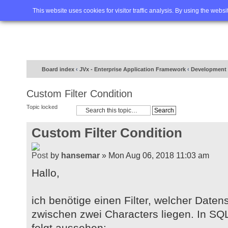
Home
FAQ
Advanced sea
This website uses cookies for visitor traffic analysis. By using the webs
Board index
‹
JVx - Enterprise Application Framework
‹
Development 
Custom Filter Condition
Topic locked
Custom Filter Condition
by
hansemar
» Mon Aug 06, 2018 11:03 am
Hallo,
ich benötige einen Filter, welcher Datens
zwischen zwei Characters liegen. In SQ
folgt aussehen: