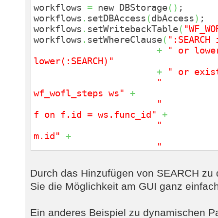
workflows
=
new DBStorage
(
)
;
workflows
.
setDBAccess
(
dbAccess
)
;
workflows
.
setWritebackTable
(
"WF_WO
workflows
.
setWhereClause
(
":SEARCH 
+
" or lowe
lower(:SEARCH)"
+
" or exis
" f
wf_wofl_steps ws"
+
" join
f on f.id = ws.func_id"
+
" wher
m.id"
+
" 
(lower(f.function) like lower(:SEA
"
Durch das Hinzufügen von SEARCH zu d
lower(ws.name) like lower(:SEARCH)
Sie die Möglichkeit am GUI ganz einfach
"
lower(f.descr) like lower(:SEARCH)
" or exist
Ein anderes Beispiel zu dynamischen P