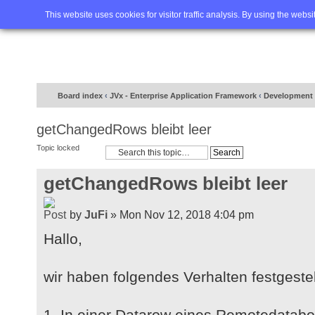
Home
FAQ
Advanced sea
This website uses cookies for visitor traffic analysis. By using the webs
Board index
‹
JVx - Enterprise Application Framework
‹
Development 
getChangedRows bleibt leer
Topic locked
getChangedRows bleibt leer
by
JuFi
» Mon Nov 12, 2018 4:04 pm
Hallo,
wir haben folgendes Verhalten festgestel
1. In einer Datarow eines Remotedatabo