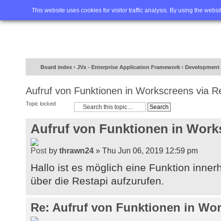
Home
FAQ
Advanced sea
This website uses cookies for visitor traffic analysis. By using the webs
Board index
‹
JVx - Enterprise Application Framework
‹
Development 
Aufruf von Funktionen in Workscreens via R
Topic locked
Aufruf von Funktionen in Work
by
thrawn24
» Thu Jun 06, 2019 12:59 pm
Hallo ist es möglich eine Funktion inne
über die Restapi aufzurufen.
Re: Aufruf von Funktionen in Wor