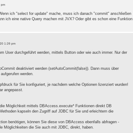
4 pm
Wenn ich "select for update" mache, muss ich danach "commit" anschließen
nn ich eine native Query machen mit JVX? Oder gibt es schon eine Funktion
20 1:26 pm
om User durchgeführt werden, mittels Button oder wie auch immer. Nur der
oCommit deaktiviert werden (setAutoCommit(false)). Dann muss über
 aufgerufen werden.
pfdruck für Sie konfiguriert, je nachdem welche Optionen lizenziert wurden!
ar angepasst.
 die Möglichkeit mittels DBAccess.execute* Funktionen direkt DB
 Methoden kapseln den Zugriff auf JDBC für Sie und erleichtern die
ction benötigen, können Sie diese von DBAccess ebenfalls abfragen -
le Möglichkeiten die Sie auch mit JDBC, direkt, haben.