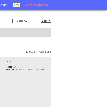
Login
OK
mputer.
More information
19 posts • Page
1
of
1
naev
Posts:
14
Joined:
Fri Jan 31, 2020 12:51 pm