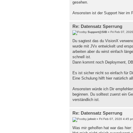
gesehen.
Ansonsten ist der Support hier im
Re: Datensatz Sperrung
by
Support@SIB
» Fri Feb 07, 202
Du sagtest das du VisionX verwen
wurde mit JVx entwickelt und erspar
arbeiten aber du wirst einfach läng
schnell ist.
Dann kommt noch Deployment, DB 
Es ist sicher nicht so einfach für
Eine Schulung hilft hier natürlich al
Ansonsten würde ich Dir empfehlen,
beginnen. Du solltest zuerst ein G
verständlich ist.
Re: Datensatz Sperrung
by
johnit
» Fri Feb 07, 2020 4:45 p
Was mir geholfen hat war das hier