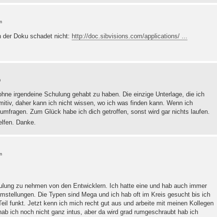
m
n der Doku schadet nicht:
http://doc.sibvisions.com/applications/ ...
m
 ohne irgendeine Schulung gehabt zu haben. Die einzige Unterlage, die ich
itiv, daher kann ich nicht wissen, wo ich was finden kann. Wenn ich
mfragen. Zum Glück habe ich dich getroffen, sonst wird gar nichts laufen.
elfen. Danke.
m
hulung zu nehmen von den Entwicklern. Ich hatte eine und hab auch immer
lemstellungen. Die Typen sind Mega und ich hab oft im Kreis gesucht bis ich
il funkt. Jetzt kenn ich mich recht gut aus und arbeite mit meinen Kollegen
hab ich noch nicht ganz intus, aber da wird grad rumgeschraubt hab ich