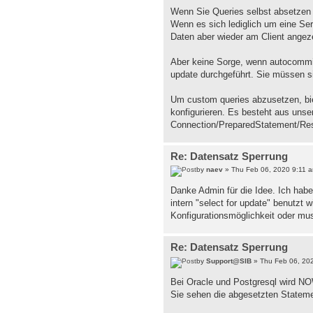
Wenn Sie Queries selbst absetzen w
Wenn es sich lediglich um eine Serv
Daten aber wieder am Client angezei
Aber keine Sorge, wenn autocommit
update durchgeführt. Sie müssen s
Um custom queries abzusetzen, bie
konfigurieren. Es besteht aus uns
Connection/PreparedStatement/Res
Re: Datensatz Sperrung
by
naev
» Thu Feb 06, 2020 9:11 
Danke Admin für die Idee. Ich hab
intern "select for update" benutzt 
Konfigurationsmöglichkeit oder m
Re: Datensatz Sperrung
by
Support@SIB
» Thu Feb 06, 20
Bei Oracle und Postgresql wird N
Sie sehen die abgesetzten Stateme