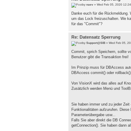
by
naev
» Wed Feb 05, 2020 12:2
Danke euch für die Rückmeldung. 
um das Lock freizuschalten. We ka
für das "Commit"?
Re: Datensatz Sperrung
by
Support@SIB
» Wed Feb 05, 20
Commit, sprich Speichern, sollte v
Benutzer gibt die Transaktion frei!
Im Prinzip muss für DBAccess aut
DBAccess commit() oder rollback()
Von VisionX wird das alles auf Kno
Zusätzlich werden Menü und ToolB
Sie haben immer und zu jeder Zeit
Funktionalitäten aufzurufen. Diese
Parameterübergabe usw...
Falls Sie aber direkt die DB Conne
getConnection(). Sie haben dann al