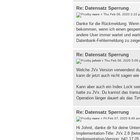
Re: Datensatz Sperrung
by
naev
» Thu Feb 06, 2020 2:10 
Danke für die Rückmeldung. Wenn "n
bekommen, wenn ich einen gesperrte
andere User immer wartet und warte
Datenbank-Fehlermeldung zu zeig
Re: Datensatz Sperrung
by
johnit
» Thu Feb 06, 2020 5:06
Welche JVx Version verwendest du 
kann dir jetzt auch nicht sagen wi
Kann aber auch ein Index Lock sein.
hatte zu JVx. Du kannst das trans
Operation länger dauert als das Tim
Re: Datensatz Sperrung
by
naev
» Fri Feb 07, 2020 8:46 a
Hi Johnit, danke dir für deine Unt
Implementation-Title: JVx 2.8 (beta
Implementation-Version: b41 17.05