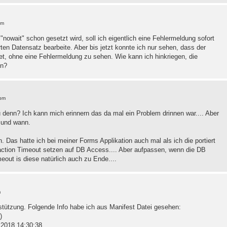
pm
owait" schon gesetzt wird, soll ich eigentlich eine Fehlermeldung sofort
n Datensatz bearbeite. Aber bis jetzt konnte ich nur sehen, dass der
t, ohne eine Fehlermeldung zu sehen. Wie kann ich hinkriegen, die
en?
 pm
denn? Ich kann mich erinnern das da mal ein Problem drinnen war.... Aber
e und wann.
 Das hatte ich bei meiner Forms Applikation auch mal als ich die portiert
action Timeout setzen auf DB Access.... Aber aufpassen, wenn die DB
eout is diese natürlich auch zu Ende....
m
erstützung. Folgende Info habe ich aus Manifest Datei gesehen:
)
.2018 14:30:38