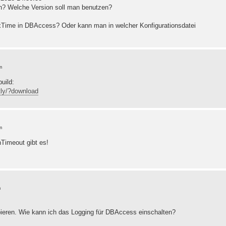
on? Welche Version soll man benutzen?
Time in DBAccess? Oder kann man in welcher Konfigurationsdatei
m
uild:
htly/?download
m
Timeout gibt es!
m
ieren. Wie kann ich das Logging für DBAccess einschalten?