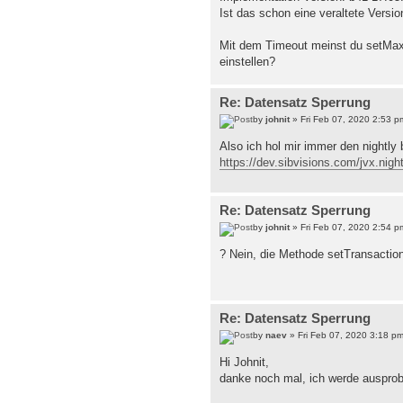
Ist das schon eine veraltete Versi
Mit dem Timeout meinst du setMax
einstellen?
Re: Datensatz Sperrung
by
johnit
» Fri Feb 07, 2020 2:53 p
Also ich hol mir immer den nightly b
https://dev.sibvisions.com/jvx.nig
Re: Datensatz Sperrung
by
johnit
» Fri Feb 07, 2020 2:54 p
? Nein, die Methode setTransaction
Re: Datensatz Sperrung
by
naev
» Fri Feb 07, 2020 3:18 p
Hi Johnit,
danke noch mal, ich werde ausprob