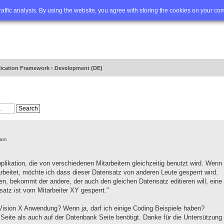
Q
Advanced search
traffic analysis. By using the website, you agree with storing the cookies on your co
lication Framework
‹
Development (DE)
 am
pplikation, die von verschiedenen Mitarbeitern gleichzeitig benutzt wird. Wenn
arbeitet, möchte ich dass dieser Datensatz von anderen Leute gesperrt wird.
ren, bekommt der andere, der auch den gleichen Datensatz editieren will, eine
atz ist vom Mitarbeiter XY gesperrt."
 Vision X Anwendung? Wenn ja, darf ich einige Coding Beispiele haben?
 Seite als auch auf der Datenbank Seite benötigt. Danke für die Untersützung