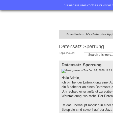
Home
FA
This website uses cookies for visitor 
Board index
‹
JVx - Enterprise App
Datensatz Sperrung
Topic locked
Datensatz Sperrung
by
naev
» Tue Feb 04, 2020 11:13
Hallo Admin,
ich bin bei der Entwicklung einer A
ein Mitabeiter an einen Datensatz 
D.h. sobald einer anfängt zu editie
Warnmeldung, wo steht "Der Datens
Ist das überhaupt möglich in einer
Beispiele sind sowohl auf der Java