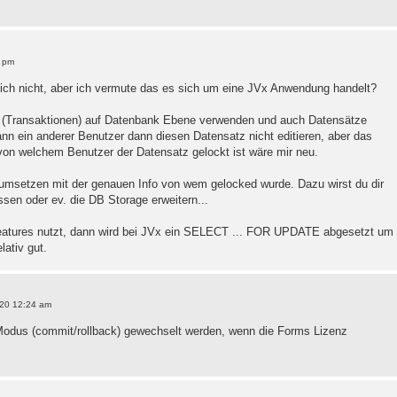
8 pm
 ich nicht, aber ich vermute das es sich um eine JVx Anwendung handelt?
 (Transaktionen) auf Datenbank Ebene verwenden und auch Datensätze
ann ein anderer Benutzer dann diesen Datensatz nicht editieren, aber das
n welchem Benutzer der Datensatz gelockt ist wäre mir neu.
g umsetzen mit der genauen Info von wem gelocked wurde. Dazu wirst du dir
sen oder ev. die DB Storage erweitern...
atures nutzt, dann wird bei JVx ein SELECT ... FOR UPDATE abgesetzt um
lativ gut.
20 12:24 am
Modus (commit/rollback) gewechselt werden, wenn die Forms Lizenz