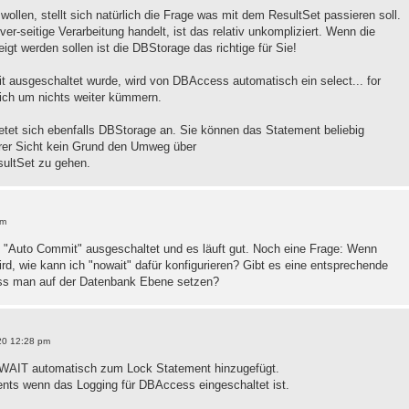
ollen, stellt sich natürlich die Frage was mit dem ResultSet passieren soll.
er-seitige Verarbeitung handelt, ist das relativ unkompliziert. Wenn die
gt werden sollen ist die DBStorage das richtige für Sie!
 ausgeschaltet wurde, wird von DBAccess automatisch ein select... for
ich um nichts weiter kümmern.
tet sich ebenfalls DBStorage an. Sie können das Statement beliebig
erer Sicht kein Grund den Umweg über
ultSet zu gehen.
am
e "Auto Commit" ausgeschaltet und es läuft gut. Noch eine Frage: Wenn
wird, wie kann ich "nowait" dafür konfigurieren? Gibt es eine entsprechende
uss man auf der Datenbank Ebene setzen?
20 12:28 pm
OWAIT automatisch zum Lock Statement hinzugefügt.
nts wenn das Logging für DBAccess eingeschaltet ist.