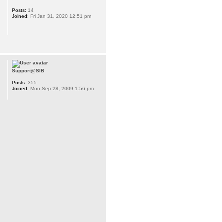
Posts:
14
Joined:
Fri Jan 31, 2020 12:51 pm
Support@SIB
Posts:
355
Joined:
Mon Sep 28, 2009 1:56 pm