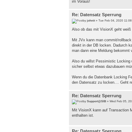
im Voraus!
Re: Datensatz Sperrung
by
johnit
» Tue Feb 04, 2020 11:0
Also ob das mit VisionX geht weiß
Mit JVx kann man commit/rollback
direkt in der DB locken. Dadurch k
man dann eine Meldung bekommt vo
Also du willst Pessimistic Lockin
sicher selbst etwas dazubauen müs
Wenn du die Datenbank Locking Fe
den Datensatz zu locken.... Geht re
Re: Datensatz Sperrung
by
Support@SIB
» Wed Feb 05, 20
Mit VisionX kann auf Transaction 
enthalten ist.
Re: Datensatz Sperrung