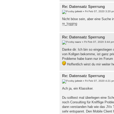
Re: Datensatz Sperrung
by
johnit
» Fri Feb 07, 2020 3:20 p
Nicht böse sein, aber eine Suche i
re_logging
Re: Datensatz Sperrung
by
naev
» Fri Feb 07, 2020 3:44 p
Danke dir. Ich bin so eingestiegen
von Kollgen bekomme, ist ganz prim
Probleme habe kann nur im Forum u
Hoffentlich wirst du mir weiter h
Re: Datensatz Sperrung
by
johnit
» Fri Feb 07, 2020 4:21 p
Ach ja, ein Klassiker.
Du solltest mal überlegen eine Sc
noch Consulting für Knifflige Prob
dann verstanden hab wie das JVx Te
sehr entspannt. Den Mobile Client 