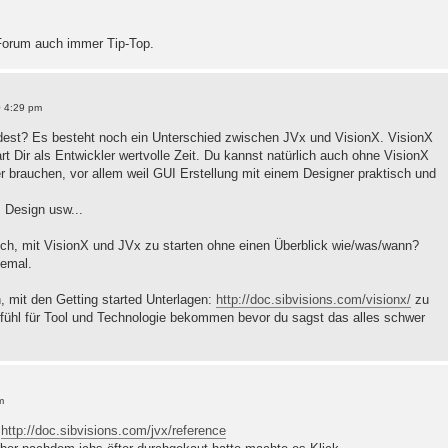
 Forum auch immer Tip-Top.
0 4:29 pm
dest? Es besteht noch ein Unterschied zwischen JVx und VisionX. VisionX
t Dir als Entwickler wertvolle Zeit. Du kannst natürlich auch ohne VisionX
er brauchen, vor allem weil GUI Erstellung mit einem Designer praktisch und
Design usw...
 Dich, mit VisionX und JVx zu starten ohne einen Überblick wie/was/wann?
lemal.
 mit den Getting started Unterlagen:
http://doc.sibvisions.com/visionx/
zu
efühl für Tool und Technologie bekommen bevor du sagst das alles schwer
m
:
http://doc.sibvisions.com/jvx/reference