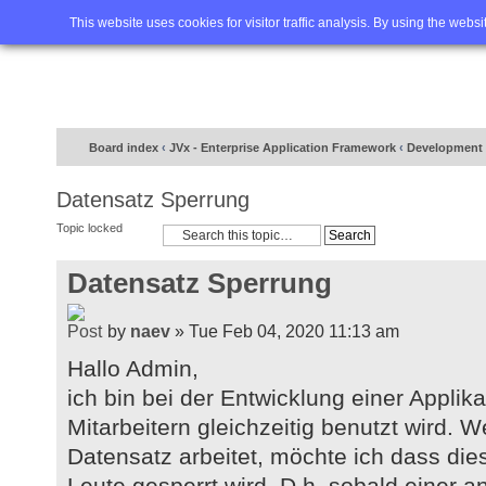
Home
FAQ
Advanced sea
This website uses cookies for visitor traffic analysis. By using the webs
Board index
‹
JVx - Enterprise Application Framework
‹
Development 
Datensatz Sperrung
Topic locked
Datensatz Sperrung
by
naev
» Tue Feb 04, 2020 11:13 am
Hallo Admin,
ich bin bei der Entwicklung einer Applik
Mitarbeitern gleichzeitig benutzt wird. 
Datensatz arbeitet, möchte ich dass di
Leute gesperrt wird. D.h. sobald einer an