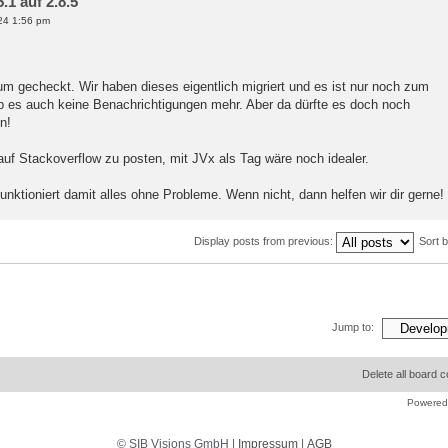
1 auf 2.8.5
t in ('information_schema', 'pg_catalog') " +
a, c.table_name, c.ordinal_position";
24 1:56 pm
rum gecheckt. Wir haben dieses eigentlich migriert und es ist nur noch zum
es auch keine Benachrichtigungen mehr. Aber da dürfte es doch noch
n!
 auf Stackoverflow zu posten, mit JVx als Tag wäre noch idealer.
funktioniert damit alles ohne Probleme. Wenn nicht, dann helfen wir dir gerne!
Display posts from previous:
Sort 
Jump to:
Delete all board 
Powered
© SIB Visions GmbH |
Impressum
|
AGB