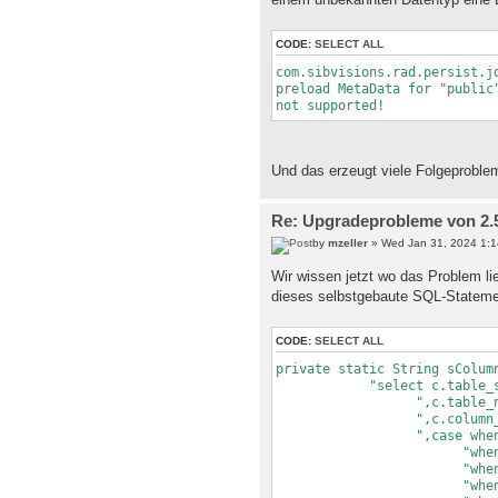
CODE:
SELECT ALL
com.sibvisions.rad.persist.j
preload MetaData for "public
not supported!
Und das erzeugt viele Folgeproble
Re: Upgradeprobleme von 2.5.
by
mzeller
» Wed Jan 31, 2024 1:
Wir wissen jetzt wo das Problem l
dieses selbstgebaute SQL-Stateme
CODE:
SELECT ALL
private static String sColum
"select c.table_schema
",c.table_name
",c.column_nam
",case when c.domain_
"when c.udt_name in 
"when c.udt_name in
"when c.udt_name 