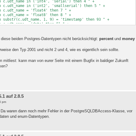
 ('int4', 'serial') then 4 " +
 ('int2', 'smallserial') then 5 " +
= 'float4' then 7 " +
= 'float8' then 8 " +
ame, 1, 9) = 'timestamp' then 93 " +
= 'date' then 91 " +
= 'bytea' then -2 " +
('int8', 'oid', 'bigserial') then -5 " +
= 'bool' then -7 " +
diese beiden Postgres-Datentypen nicht berücksichtigt:
percent
und
money
name, 1, 1) = '_' then 2003 " +
name, 1, 3) in ('pg_', 'reg') or " +
eise den Typ 2001 und nicht 2 und 4, wie es eigentlich sein sollte.
stime', 'anyarray', 'inet', 'int2vector',
d') then 1111 " +
n mitliest: kann man von eurer Seite mit einem Bugfix in baldiger Zukunft
" +
pe " +
ixen?
name is null then c.udt_name else
"'||c.domain_name||'\"' end as type_name " +
ble = 'NO' then 0 else 1 end as nullable " +
me = 'date' then 13 " +
name, 1, 9) = 'timestamp' then " +
ime_precision = 0 then 22 else 23 +
1 auf 2.8.5
cter_maximum_length, ceil(c.numeric_precision *
6 pm
) / ln(10)), 0) " +
size " +
d. Da waren dann noch mehr Fehler in der PostgreSQLDBAccess-Klasse, vor
cale, c.datetime_precision, 0) as decimal_digits "
aten und enum-Datentypen.
lumn_default) like 'nextval(%)' then 'Y' else 'N'
hema.columns c " +