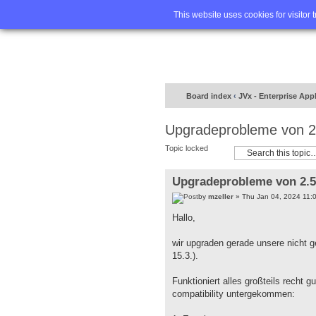
Home
FA
This website uses cookies for visitor 
Board index
‹
JVx - Enterprise App
Upgradeprobleme von 2.
Topic locked
Upgradeprobleme von 2.5.
by
mzeller
» Thu Jan 04, 2024 11:
Hallo,
wir upgraden gerade unsere nicht g
15.3.).
Funktioniert alles großteils recht 
compatibility untergekommen: