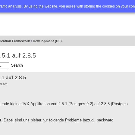
Q
Advanced search
traffic analysis. By using the website, you agree with storing the cookies on your co
lication Framework
‹
Development (DE)
5.1 auf 2.8.5
1 auf 2.8.5
09 am
erade kleine JVX-Applikation von 2.5.1 (Postgres 9.2) auf 2.8.5 (Postgres
gut. Dabei sind uns bisher nur folgende Probleme bezügl. backward