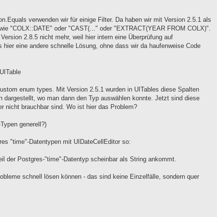
n.Equals verwenden wir für einige Filter. Da haben wir mit Version 2.5.1 als
en wie "COLX::DATE" oder "CAST(..." oder "EXTRACT(YEAR FROM COLX)".
t Version 2.8.5 nicht mehr, weil hier intern eine Überprüfung auf
s hier eine andere schnelle Lösung, ohne dass wir da haufenweise Code
UITable
custom enum types. Mit Version 2.5.1 wurden in UITables diese Spalten
dargestellt, wo man dann den Typ auswählen konnte. Jetzt sind diese
ber nicht brauchbar sind. Wo ist hier das Problem?
-Typen generell?)
gres "time"-Datentypen mit UIDateCellEditor so:
weil der Postgres-"time"-Datentyp scheinbar als String ankommt.
robleme schnell lösen können - das sind keine Einzelfälle, sondern quer