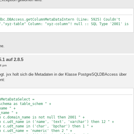
dbc.DBAccess.getColumnMetaDataIntern (Line: 5925) Couldn't
"."xyz-table" Column: "xyz-column"! null :: SQL Type '2001' is
me.
1 auf 2.8.5
14 pm
iegt. jvx holt sich die Metadaten in der Klasse PostgreSQLDBAccess über
nt:
nMetaDataSelect =
 as table_schem " +
 " +
e " +
name is not null then 2001 " +
('name', 'text', 'varchar') then 12 " +
 ('char', 'bpchar') then 1 " +
= 'numeric' then 2 " +