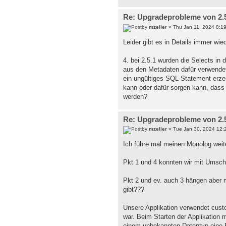
Re: Upgradeprobleme von 2.5.
by
mzeller
» Thu Jan 11, 2024 8:1
Leider gibt es in Details immer wi
4. bei 2.5.1 wurden die Selects in
aus den Metadaten dafür verwendet.
ein ungültiges SQL-Statement erzeu
kann oder dafür sorgen kann, dass
werden?
Re: Upgradeprobleme von 2.5.
by
mzeller
» Tue Jan 30, 2024 12:
Ich führe mal meinen Monolog weite
Pkt 1 und 4 konnten wir mit Umschr
Pkt 2 und ev. auch 3 hängen aber 
gibt???
Unsere Applikation verwendet cust
war. Beim Starten der Applikation 
einem unbekannten Datentyp eine E