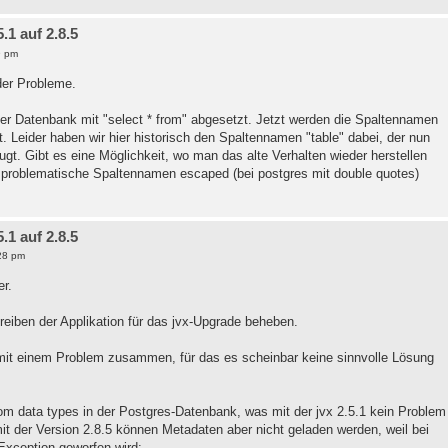
1 auf 2.8.5
9 pm
eder Probleme.
 der Datenbank mit "select * from" abgesetzt. Jetzt werden die Spaltennamen
 Leider haben wir hier historisch den Spaltennamen "table" dabei, der nun
gt. Gibt es eine Möglichkeit, wo man das alte Verhalten wieder herstellen
 problematische Spaltennamen escaped (bei postgres mit double quotes)
1 auf 2.8.5
28 pm
r.
eiben der Applikation für das jvx-Upgrade beheben.
mit einem Problem zusammen, für das es scheinbar keine sinnvolle Lösung
om data types in der Postgres-Datenbank, was mit der jvx 2.5.1 kein Problem
mit der Version 2.8.5 können Metadaten aber nicht geladen werden, weil bei
xception geworfen wird: