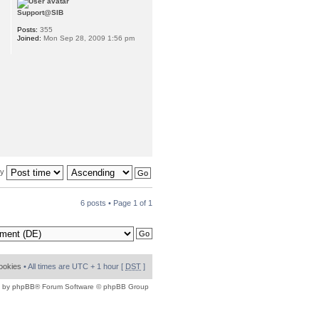
Support@SIB
Posts:
355
Joined:
Mon Sep 28, 2009 1:56 pm
by
6 posts • Page
1
of
1
cookies
• All times are UTC + 1 hour [
DST
]
 by
phpBB
® Forum Software © phpBB Group