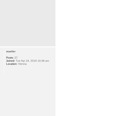
mzeller
Posts:
27
Joined:
Tue Apr 19, 2016 10:48 am
Location:
Vienna