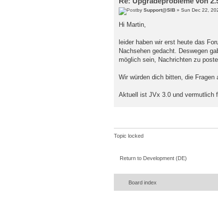
Re: Upgradeprobleme von 2.5.
"where c.table_schema no
"order by c.table_schem
by
Support@SIB
» Sun Dec 22, 20
Hi Martin,
leider haben wir erst heute das Fo
Nachsehen gedacht. Deswegen gab 
möglich sein, Nachrichten zu poste
Wir würden dich bitten, die Fragen
Aktuell ist JVx 3.0 und vermutlich 
Topic locked
Return to Development (DE)
Board index