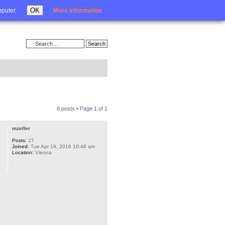
Login
OK
mputer.
More information
6 posts • Page
1
of
1
mzeller
Posts:
27
Joined:
Tue Apr 19, 2016 10:48 am
Location:
Vienna