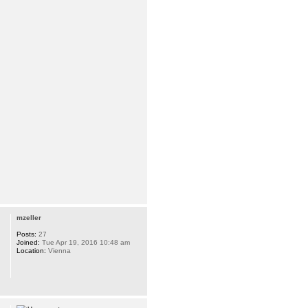
mzeller
Posts:
27
Joined:
Tue Apr 19, 2016 10:48 am
Location:
Vienna