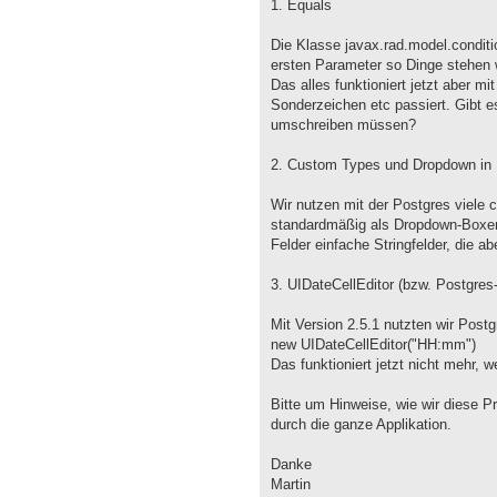
1. Equals
Die Klasse javax.rad.model.conditio
ersten Parameter so Dinge steh
Das alles funktioniert jetzt aber mi
Sonderzeichen etc passiert. Gibt e
umschreiben müssen?
2. Custom Types und Dropdown in 
Wir nutzen mit der Postgres viele 
standardmäßig als Dropdown-Boxen 
Felder einfache Stringfelder, die a
3. UIDateCellEditor (bzw. Postgres
Mit Version 2.5.1 nutzten wir Post
new UIDateCellEditor("HH:mm")
Das funktioniert jetzt nicht mehr, 
Bitte um Hinweise, wie wir diese P
durch die ganze Applikation.
Danke
Martin