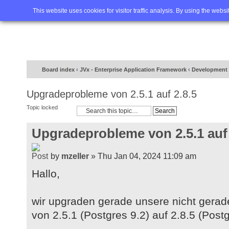
Home
FAQ
Advanced sea
This website uses cookies for visitor traffic analysis. By using the webs
Board index
‹
JVx - Enterprise Application Framework
‹
Development 
Upgradeprobleme von 2.5.1 auf 2.8.5
Topic locked
Upgradeprobleme von 2.5.1 auf 
by
mzeller
» Thu Jan 04, 2024 11:09 am
Hallo,
wir upgraden gerade unsere nicht gerad
von 2.5.1 (Postgres 9.2) auf 2.8.5 (Postg