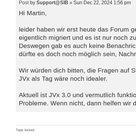
'anyarray', 'inet', 'int2vector', 
by
Support@SIB
» Sun Dec 22, 2024 1:56 pm
'xid') then 1111 " +
Hi Martin,
"else 12 " 
"end as data_type 
leider haben wir erst heute das Forum 
",case when c.domain_na
eigentlich migriert und es ist nur noch
c.udt_name else
Deswegen gab es auch keine Benachric
'\"'||c.domain_schema||'\".\"'||c.
type_name " +
dürfte es doch noch möglich sein, Nachr
",case when c.is_nullab
else 1 end as nullable " +
Wir würden dich bitten, die Fragen auf S
",case when c.udt_name 
JVx als Tag wäre noch idealer.
" +
"when substr(c.udt_
Aktuell ist JVx 3.0 und vermutlich funkti
'timestamp' then " +
Probleme. Wenn nicht, dann helfen wir d
"case wh
c.datetime_precision = 0 then 22 e
c.datetime_precision end " +
"else
Topic locked
coalesce(c.character_maximum_lengt