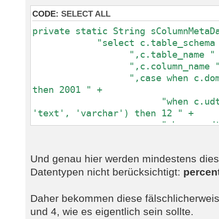
CODE:
SELECT ALL
private static String sColumnMetaD
"select c.table_schema as 
",c.table_name " 
",c.column_name "
",case when c.domain_na
then 2001 " +
"when c.udt_name i
'text', 'varchar') then 12 " +
"when c.udt_name i
'bpchar') then 1 " +
"when c.udt_name = '
Und genau hier werden mindestens dies
2 " +
Datentypen nicht berücksichtigt:
"when c.udt_name i
percen
'serial') then 4 " +
"when c.udt_name i
Daher bekommen diese fälschlicherweis
'smallserial') then 5 " +
und 4, wie es eigentlich sein sollte.
"when c.udt_name = '