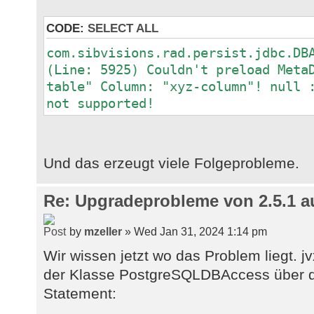
CODE:
SELECT ALL
com.sibvisions.rad.persist.jdbc.DB
(Line: 5925) Couldn't preload Meta
table" Column: "xyz-column"! null 
not supported!
Und das erzeugt viele Folgeprobleme.
Re: Upgradeprobleme von 2.5.1 au
by
mzeller
» Wed Jan 31, 2024 1:14 pm
Wir wissen jetzt wo das Problem liegt. jv
der Klasse PostgreSQLDBAccess über d
Statement: