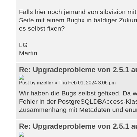
" +
Falls hier noch jemand von sibvision mit
"when c.udt_name = '
Seite mit einem Bugfix in baldiger Zukun
" +
es selbst fixen?
"when substr(c.udt_
'timestamp' then 93 " +
"when c.udt_name = '
LG
" +
Martin
"when c.udt_name = '
" +
Re: Upgradeprobleme von 2.5.1 au
"when c.udt_name i
'oid', 'bigserial') then -5 " +
by
mzeller
» Thu Feb 01, 2024 3:06 pm
"when c.udt_name = '
Wir haben die Bugs selbst gefixed. Da
" +
Fehler in der PostgreSQLDBAccess-Klas
"when substr(c.udt_
Zusammenhang mit Metadaten und enu
'_' then 2003 " +
"when substr(c.udt_n
('pg_', 'reg') or " +
Re: Upgradeprobleme von 2.5.1 au
"c.udt_name in (