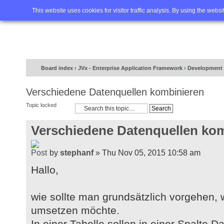
Home
FAQ
Advanced sea
This website uses cookies for visitor traffic analysis. By using the webs
Board index
‹
JVx - Enterprise Application Framework
‹
Development 
Verschiedene Datenquellen kombinieren
Topic locked
Verschiedene Datenquellen ko
by
stephanf
» Thu Nov 05, 2015 10:58 am
Hallo,
wie sollte man grundsätzlich vorgehen
umsetzen möchte.
In einer Tabelle sollen in einer Spalte 