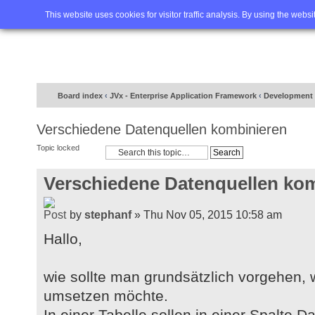
Home
FAQ
Advanced sea
This website uses cookies for visitor traffic analysis. By using the webs
Board index
‹
JVx - Enterprise Application Framework
‹
Development 
Verschiedene Datenquellen kombinieren
Topic locked
Verschiedene Datenquellen ko
by
stephanf
» Thu Nov 05, 2015 10:58 am
Hallo,
wie sollte man grundsätzlich vorgehen
umsetzen möchte.
In einer Tabelle sollen in einer Spalte 