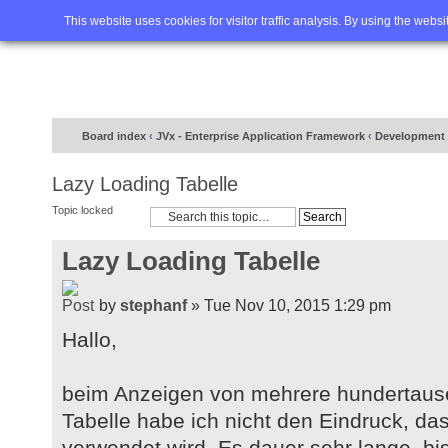
Home
FAQ
Advanced sea
This website uses cookies for visitor traffic analysis. By using the webs
Board index
‹
JVx - Enterprise Application Framework
‹
Development 
Lazy Loading Tabelle
Topic locked
Lazy Loading Tabelle
by
stephanf
» Tue Nov 10, 2015 1:29 pm
Hallo,
beim Anzeigen von mehrere hundertause
Tabelle habe ich nicht den Eindruck, da
verwendet wird. Es dauer sehr lange, bis 