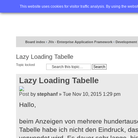
Home
FAQ
Advanced sea
This website uses cookies for visitor traffic analysis. By using the webs
Board index
‹
JVx - Enterprise Application Framework
‹
Development 
Lazy Loading Tabelle
Topic locked
Lazy Loading Tabelle
by
stephanf
» Tue Nov 10, 2015 1:29 pm
Hallo,
beim Anzeigen von mehrere hundertause
Tabelle habe ich nicht den Eindruck, da
verwendet wird. Es dauer sehr lange, bis 