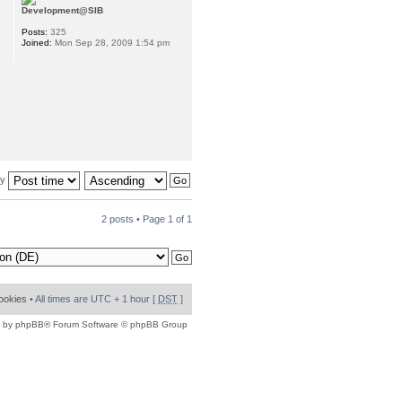
Development@SIB
Posts:
325
Joined:
Mon Sep 28, 2009 1:54 pm
by
2 posts • Page
1
of
1
cookies
• All times are UTC + 1 hour [
DST
]
 by
phpBB
® Forum Software © phpBB Group