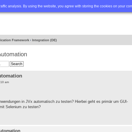
Q
Advanced search
traffic analysis. By using the website, you agree with storing the cookies on your co
lication Framework
‹
Integration (DE)
Automation
utomation
:10 am
nwendungen in JVx automatisch zu testen? Hierbei geht es primär um GUI-
 mit Selenium zu testen?
Automation