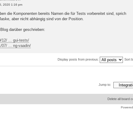
5, 2020 1:16 pm
aben die Komponenten bereits Namen die für Tests vorbereitet sind, sprich
Maske, aber nicht abhängig sind von der Position.
 Blog darüber geschrieben:
12/ ... gui-tests/
/07/ ... ng-vaadin/
Display posts from previous:
Sort 
Jump to:
Delete all board 
Powered