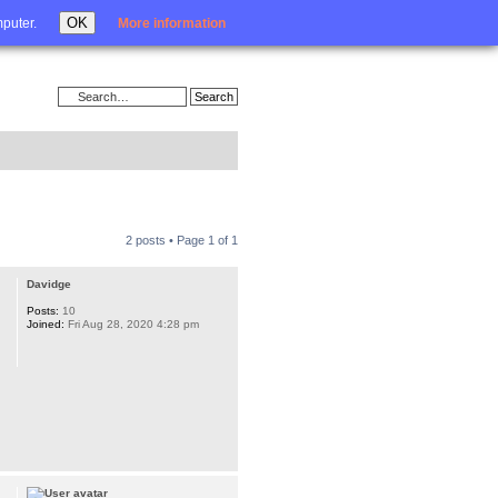
Login
OK
mputer.
More information
2 posts • Page
1
of
1
Davidge
Posts:
10
Joined:
Fri Aug 28, 2020 4:28 pm