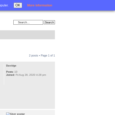
Login
OK
mputer.
More information
2 posts • Page
1
of
1
Davidge
Posts:
10
Joined:
Fri Aug 28, 2020 4:28 pm