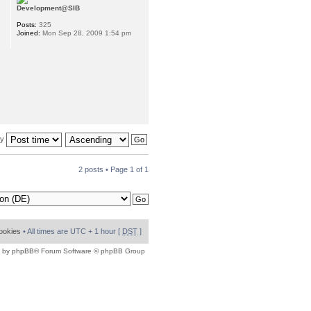
Development@SIB
Posts:
325
Joined:
Mon Sep 28, 2009 1:54 pm
by
2 posts • Page
1
of
1
cookies
• All times are UTC + 1 hour [
DST
]
 by
phpBB
® Forum Software © phpBB Group