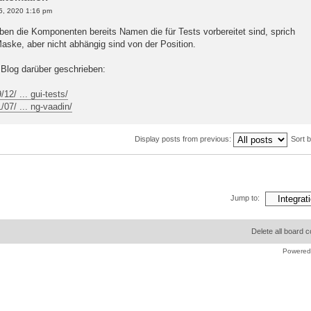
5, 2020 1:16 pm
aben die Komponenten bereits Namen die für Tests vorbereitet sind, sprich
Maske, aber nicht abhängig sind von der Position.
 Blog darüber geschrieben:
12/ ... gui-tests/
/07/ ... ng-vaadin/
Display posts from previous:
Sort 
Jump to:
Delete all board 
Powered