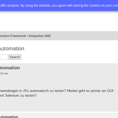
Q
Advanced search
traffic analysis. By using the website, you agree with storing the cookies on your co
lication Framework
‹
Integration (DE)
Automation
utomation
:10 am
nwendungen in JVx automatisch zu testen? Hierbei geht es primär um GUI-
 mit Selenium zu testen?
Automation