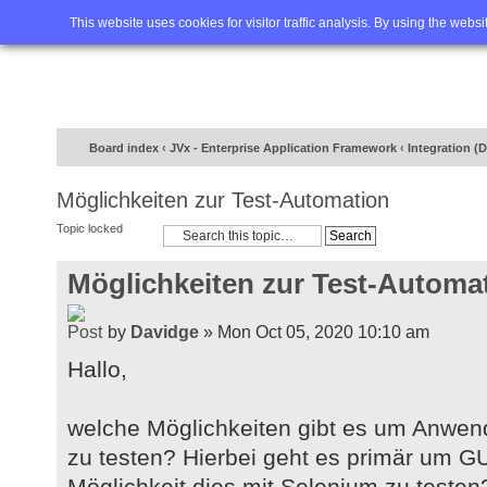
Home
FAQ
Advanced sea
This website uses cookies for visitor traffic analysis. By using the webs
Board index
‹
JVx - Enterprise Application Framework
‹
Integration (
Möglichkeiten zur Test-Automation
Topic locked
Möglichkeiten zur Test-Automa
by
Davidge
» Mon Oct 05, 2020 10:10 am
Hallo,
welche Möglichkeiten gibt es um Anwen
zu testen? Hierbei geht es primär um GU
Möglichkeit dies mit Selenium zu testen