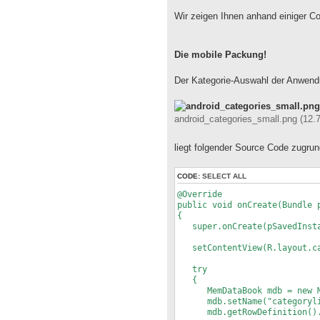
Wir zeigen Ihnen anhand einiger C
Die mobile Packung!
Der Kategorie-Auswahl der Anwend
android_categories_small.png (12.
liegt folgender Source Code zugrun
CODE:
SELECT ALL
@Override
public void onCreate(Bundle 
{
super.onCreate(pSavedInsta
setContentView(R.layout.ca
try
{
MemDataBook mdb = new Me
mdb.setName("categoryli
mdb.getRowDefinition().ad