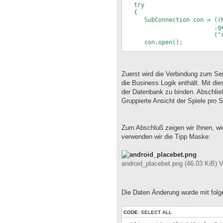
catch (Throwable th)
try
{
{
showError(th.getMessage
SubConnection con = ((Mast
}
.getConnection()
}
("com.sibvisions.a
con.open();
setConnection(con);
RemoteDataSource dataSour
Zuerst wird die Verbindung zum Ser
dataSource.open();
die Business Logik enthält. Mit d
der Datenbank zu binden. Abschlie
rdbMatchdays = new Remot
Gruppierte Ansicht der Spiele pro 
rdbMatchdays.setDataSour
rdbMatchdays.setName("ma
rdbMatchdays.setReadOnl
rdbMatchdays.open();
Zum Abschluß zeigen wir Ihnen, wi
verwenden wir die Tipp Maske:
rdbMatchdays.getRowDefinit
"SOR
rdbBets = new RemoteDat
android_placebet.png (46.03 KiB) 
rdbBets.setDataSource(da
rdbBets.setName("bets"
rdbBets.setMasterReference
rdbMa
Die Daten Änderung wurde mit fol
new Str
rdbBets.open();
CODE:
SELECT ALL
rdbBets.getRowDefinition()