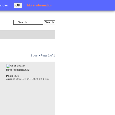
Login
OK
mputer.
More information
1 post • Page
1
of
1
Development@SIB
Posts:
325
Joined:
Mon Sep 28, 2009 1:54 pm