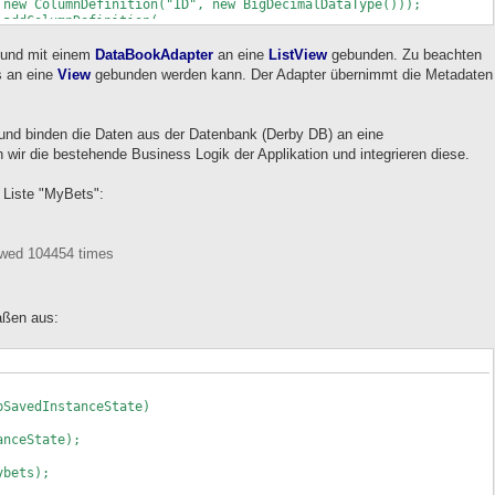
on("ID", new BigDecimalDataType()));
dColumnDefinition(
on("IMAGE", new BigDecimalDataType()));
ColumnDefinition(new ColumnDefinition("TITLE"));
t und mit einem
DataBookAdapter
an eine
ListView
gebunden. Zu beachten
PrimaryKeyColumnNames(new String[] {"ID"});
s an eine
View
gebunden werden kann. Der Adapter übernimmt die Metadaten
TableColumnNames(new String[] {"IMAGE", "TITLE"});
 und binden die Daten aus der Datenbank (Derby DB) an eine
] {"ID", "IMAGE", "TITLE"},
 wir die bestehende Business Logik der Applikation und integrieren diese.
imal.valueOf(CATEGORY_BETS),
l(R.drawable.ball),
 Liste "MyBets":
etString(R.string.cat_bets)});
] {"ID", "IMAGE", "TITLE"},
ewed 104454 times
imal.valueOf(CATEGORY_STATISTICS),
R.drawable.statistics),
etString(R.string.cat_stats)});
aßen aus:
 new DataBookAdapter(this,
b,
tegoryselection_listrow);
rces(new int[] {R.id.activityselection_icon,
ityselection_text});
pSavedInstanceState)
)findViewById(R.id.categoryselection_list));
nceState);
);
bets);