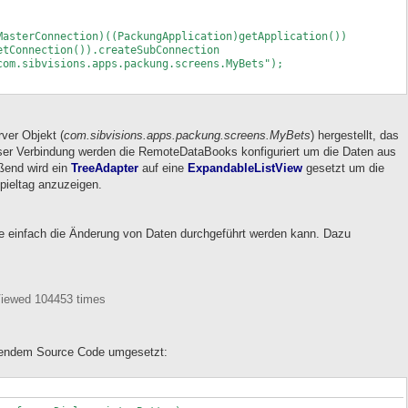
());
erConnection)((PackungApplication)getApplication())
).createSubConnection
pps.packung.screens.MyBets");
ce = new RemoteDataSource(con);
ver Objekt (
com.sibvisions.apps.packung.screens.MyBets
) hergestellt, das
ieser Verbindung werden die RemoteDataBooks konfiguriert um die Daten aus
ßend wird ein
TreeAdapter
auf eine
ExpandableListView
gesetzt um die
eDataBook();
Spieltag anzuzeigen.
ce(dataSource);
tchdays");
y(true);
e einfach die Änderung von Daten durchgeführt werden kann. Dazu
ion().setTableColumnNames(new String[] {"MATCHDAY",
T_ID"});
aBook();
Viewed 104453 times
taSource);
);
(new ReferenceDefinition(new String[] {"MADA_ID"},
tchdays,
gendem Source Code umgesetzt:
ing[] {"ID"}));
.setTableColumnNames(new String[] {"MATCHBEGIN",