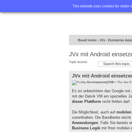
Home
FA
This website uses cookies for visitor 
Board index
‹
JVx - Enterprise App
JVx mit Android einsetz
Topic locked
JVx mit Android einsetze
by
Development@SIB
» Thu Jan 0
Es ist unbestritten das Google mit
mit der Dalvik VM ein spezielles
dieser Plattform
nicht fehlen darf.
Die Möglichkeit, auch auf
mobilen
vorenthalten. Die Bandbreite reich
Anwendungen
. Falls Sie bereits
Business Logik
mit Ihrer mobile