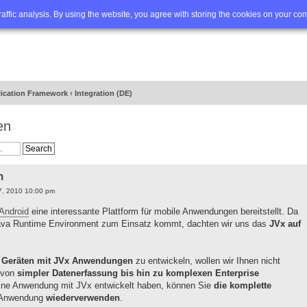
Q
Advanced search
traffic analysis. By using the website, you agree with storing the cookies on your co
lication Framework
‹
Integration (DE)
en
n
7, 2010 10:00 pm
Android
eine interessante Plattform für mobile Anwendungen bereitstellt. Da
 Java Runtime Environment zum Einsatz kommt, dachten wir uns das
JVx auf
 Geräten mit JVx Anwendungen
zu entwickeln, wollen wir Ihnen nicht
t von
simpler Datenerfassung bis hin zu komplexen Enterprise
 eine Anwendung mit JVx entwickelt haben, können Sie
die komplette
n Anwendung
wiederverwenden
.