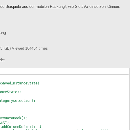
ode Beispiele aus der
mobilen Packung!
, wie Sie JVx einsetzen können.
ung:
75 KiB) Viewed 104454 times
de:
pSavedInstanceState)
nceState);
tegoryselection);
mDataBook();
st");
dColumnDefinition(