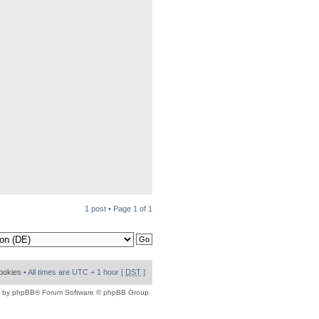
1 post • Page
1
of
1
cookies
• All times are UTC + 1 hour [
DST
]
 by
phpBB
® Forum Software © phpBB Group