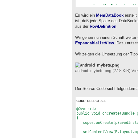
new ColumnDefiniti
mdb.getRowDefinition().ad
new ColumnDefiniti
Es wird ein
mdb.getRowDefinition().add
MemDataBook
erstell
mdb.getRowDefinition().set
ist, daß jede Spalte des DataBook
mdb.getRowDefinition().set
aus der
RowDefinition
.
mdb.open();
Wir gehen nun einen Schritt weiter
mdb.insert(false);
ExpandableListView
mdb.setValues(new String[
. Dazu nutzen
new Object[] {BigDec
new BigDecima
Wir zeigen die Umsetzung der Tipp
getResources().g
mdb.insert(false);
mdb.setValues(new String[
android_mybets.png (27.8 KiB) Vi
new Object[] {BigDec
new BigDecimal(
getResources().g
mdb.saveAllRows();
Der Source Code sieht folgenderm
DataBookAdapter adapter =
md
CODE:
SELECT ALL
R.layout.ca
adapter.setColumnViewResou
@Override
R.id.activ
public void onCreate(Bundle 
{
ListView list = ((ListView
super.onCreate(pSavedInsta
list.setAdapter(adapter
setContentView(R.layout.my
}