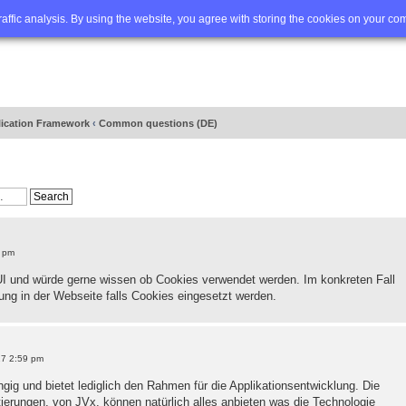
Q
Advanced search
traffic analysis. By using the website, you agree with storing the cookies on your co
lication Framework
‹
Common questions (DE)
6 pm
I und würde gerne wissen ob Cookies verwendet werden. Im konkreten Fall
ng in der Webseite falls Cookies eingesetzt werden.
17 2:59 pm
gig und bietet lediglich den Rahmen für die Applikationsentwicklung. Die
erungen, von JVx, können natürlich alles anbieten was die Technologie