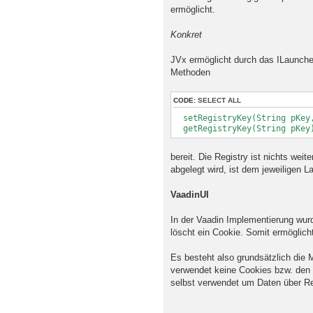
ermöglicht.
Konkret
JVx ermöglicht durch das ILauncher
Methoden
CODE:
SELECT ALL
setRegistryKey(String pKey,
getRegistryKey(String pKey
bereit. Die Registry ist nichts wei
abgelegt wird, ist dem jeweiligen 
VaadinUI
In der Vaadin Implementierung wurd
löscht ein Cookie. Somit ermöglic
Es besteht also grundsätzlich die 
verwendet keine Cookies bzw. den Zu
selbst verwendet um Daten über Re