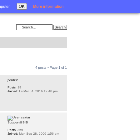
Login
OK
mputer.
More information
4 posts • Page
1
of
1
jvxdev
Posts:
19
Joined:
Fri Mar 04, 2016 12:40 pm
Support@SIB
Posts:
355
Joined:
Mon Sep 28, 2009 1:56 pm