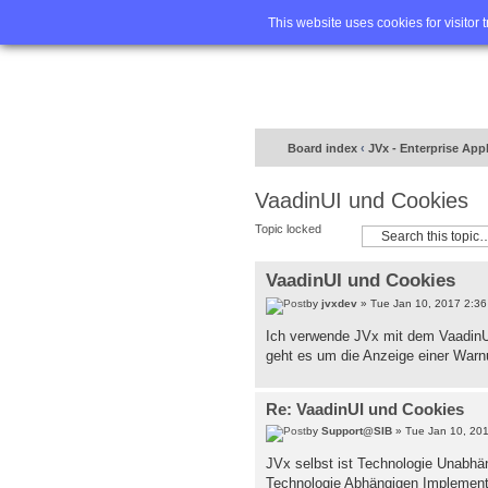
Home
FA
This website uses cookies for visitor 
Board index
‹
JVx - Enterprise App
VaadinUI und Cookies
Topic locked
VaadinUI und Cookies
by
jvxdev
» Tue Jan 10, 2017 2:3
Ich verwende JVx mit dem VaadinU
geht es um die Anzeige einer Warnu
Re: VaadinUI und Cookies
by
Support@SIB
» Tue Jan 10, 20
JVx selbst ist Technologie Unabhän
Technologie Abhängigen Implementi