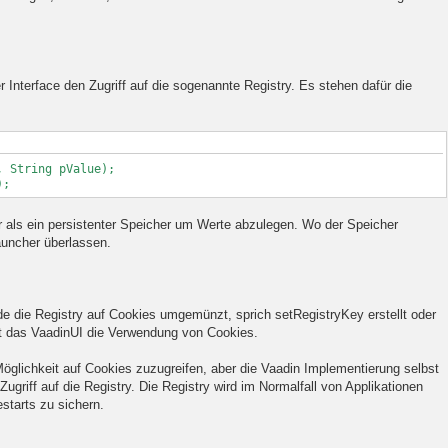
 Interface den Zugriff auf die sogenannte Registry. Es stehen dafür die
 String pValue);
);
ter als ein persistenter Speicher um Werte abzulegen. Wo der Speicher
Launcher überlassen.
e die Registry auf Cookies umgemünzt, sprich setRegistryKey erstellt oder
ht das VaadinUI die Verwendung von Cookies.
Möglichkeit auf Cookies zuzugreifen, aber die Vaadin Implementierung selbst
griff auf die Registry. Die Registry wird im Normalfall von Applikationen
starts zu sichern.