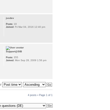
jvxdev
Posts:
19
Joined:
Fri Mar 04, 2016 12:40 pm
Support@SIB
Posts:
355
Joined:
Mon Sep 28, 2009 1:56 pm
by
4 posts • Page
1
of
1