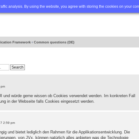
Q
Advanced search
traffic analysis. By using the website, you agree with storing the cookies on your co
lication Framework
‹
Common questions (DE)
6 pm
I und würde gerne wissen ob Cookies verwendet werden. Im konkreten Fall
ng in der Webseite falls Cookies eingesetzt werden.
17 2:59 pm
gig und bietet lediglich den Rahmen für die Applikationsentwicklung. Die
erungen, von JVx, können natürlich alles anbieten was die Technologie