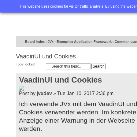
Home
FAQ
Advanced sea
This website uses cookies for visitor traffic analysis. By using the webs
Board index
‹
JVx - Enterprise Application Framework
‹
Common ques
VaadinUI und Cookies
Topic locked
VaadinUI und Cookies
by
jvxdev
» Tue Jan 10, 2017 2:36 pm
Ich verwende JVx mit dem VaadinUI und
Cookies verwendet werden. Im konkreten
Anzeige einer Warnung in der Webseite 
werden.