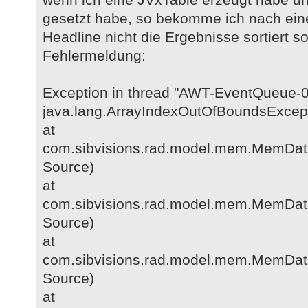
gesetzt habe, so bekomme ich nach eine
Headline nicht die Ergebnisse sortiert 
Fehlermeldung:
Exception in thread "AWT-EventQueue-0
java.lang.ArrayIndexOutOfBoundsExcep
at
com.sibvisions.rad.model.mem.MemDat
Source)
at
com.sibvisions.rad.model.mem.MemDa
Source)
at
com.sibvisions.rad.model.mem.MemDa
Source)
at