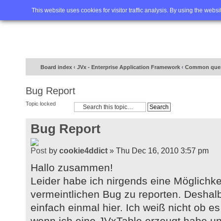
Home
FAQ
Advanced sea
This website uses cookies for visitor traffic analysis. By using the webs
Board index
‹
JVx - Enterprise Application Framework
‹
Common ques
Bug Report
Topic locked
Bug Report
by
cookie4ddict
» Thu Dec 16, 2010 3:57 pm
Hallo zusammen!
Leider habe ich nirgends eine Möglichke
vermeintlichen Bug zu reporten. Deshalb
einfach einmal hier. Ich weiß nicht ob es
wenn ich eine JVxTable erzeugt habe und