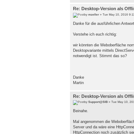
Re: Desktop-Version als Offl
by
mzeller
» Tue May 10, 2016 9:1
Danke für die ausführlichen Antwor
Verstehe ich euch richtig:
wir könnten die Weboberfläche norm
Desktopvariante mittels DirectSer
notwendigt ist. Stimmt das so?
Danke
Martin
Re: Desktop-Version als Offl
by
Support@SIB
» Tue May 10, 20
Beinahe.
Mal angenommen die Weboberfläche 
Server und da wäre eine HttpConnect
HttpConnection noch zusätzlich ser/