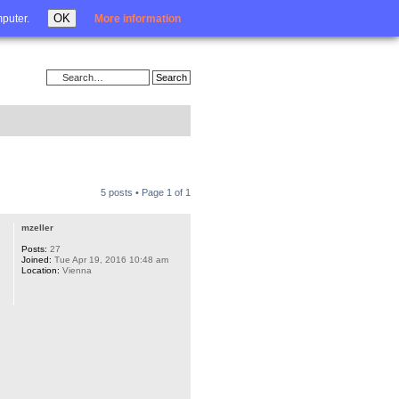
Login
OK
mputer.
More information
5 posts • Page
1
of
1
mzeller
Posts:
27
Joined:
Tue Apr 19, 2016 10:48 am
Location:
Vienna