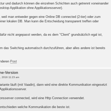
ektur und dadurch können die einzelnen Schichten auch getrennt voneinander
sktop Applikation ohne Applikationsserver).
, weil man entweder gegen eine Online DB connected (2-tier) oder zum
 einer lokalen DB. Man kann die Entscheidung transparent treffen oder
afür nicht angepasst werden, da es dem "Client" grundsätzlich egal ist,
um das Switching automatisch durchzuführen, aber alles andere ist bereits
anderen
Post
ine-Version
, 2016 11:23 am
riante läuft (mit Vaadin), dann wird eine direkte Kommunikation eingesetzt
 Applikationsserver.
onsserver connected, wird eine Http Connection verwendet.
entschieden welche Kommunikation die beste ist.