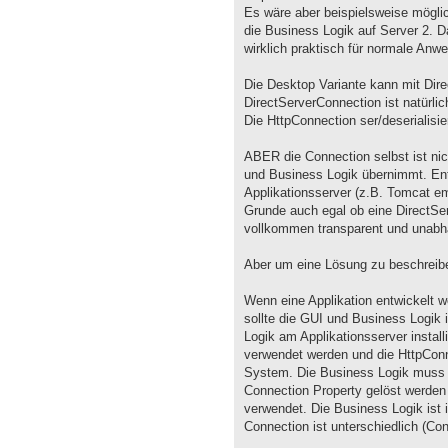
Es wäre aber beispielsweise möglich
die Business Logik auf Server 2. 
wirklich praktisch für normale Anw
Die Desktop Variante kann mit Dire
DirectServerConnection ist natürlich
Die HttpConnection ser/deserialisi
ABER die Connection selbst ist nic
und Business Logik übernimmt. Ent
Applikationsserver (z.B. Tomcat e
Grunde auch egal ob eine DirectSe
vollkommen transparent und unabhä
Aber um eine Lösung zu beschreib
Wenn eine Applikation entwickelt w
sollte die GUI und Business Logik i
Logik am Applikationsserver install
verwendet werden und die HttpConn
System. Die Business Logik muss w
Connection Property gelöst werden 
verwendet. Die Business Logik ist 
Connection ist unterschiedlich (Con