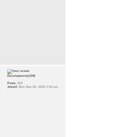
Development@SIB
Posts:
325
Joined:
Mon Sep 28, 2009 1:54 pm