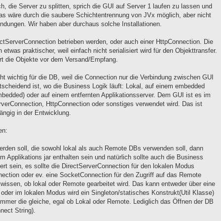
, die Server zu splitten, sprich die GUI auf Server 1 laufen zu lassen und
Das wäre durch die saubere Schichtentrennung von JVx möglich, aber nicht
endungen. Wir haben aber durchaus solche Installationen.
ctServerConnection betrieben werden, oder auch einer HttpConnection. Die
 etwas praktischer, weil einfach nicht serialisiert wird für den Objekttransfer.
ert die Objekte vor dem Versand/Empfang.
ht wichtig für die DB, weil die Connection nur die Verbindung zwischen GUI
scheidend ist, wo die Business Logik läuft: Lokal, auf einem embedded
mbedded) oder auf einem entfernten Applikationsserver. Dem GUI ist es im
rverConnection, HttpConnection oder sonstiges verwendet wird. Das ist
ngig in der Entwicklung.
en:
erden soll, die sowohl lokal als auch Remote DBs verwenden soll, dann
m Applikations jar enthalten sein und natürlich sollte auch die Business
iert sein, es sollte die DirectServerConnection für den lokalen Modus
ection oder ev. eine SocketConnection für den Zugriff auf das Remote
issen, ob lokal oder Remote gearbeitet wird. Das kann entweder über eine
oder im lokalen Modus wird ein Singleton/statisches Konstrukt(Util Klasse)
immer die gleiche, egal ob Lokal oder Remote. Lediglich das Öffnen der DB
nect String).