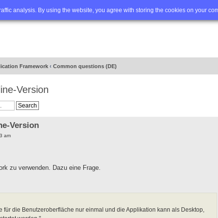
Q
Advanced search
traffic analysis. By using the website, you agree with storing the cookies on your co
lication Framework
‹
Common questions (DE)
line-Version
ne-Version
03 am
ork zu verwenden. Dazu eine Frage.
 für die Benutzeroberfläche nur einmal und die Applikation kann als Desktop,