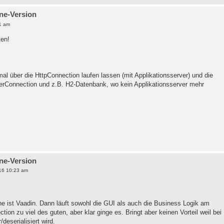
ine-Version
1 am
ten!
al über die HttpConnection laufen lassen (mit Applikationsserver) und die
verConnection und z.B. H2-Datenbank, wo kein Applikationsserver mehr
ine-Version
16 10:23 am
ist Vaadin. Dann läuft sowohl die GUI als auch die Business Logik am
ion zu viel des guten, aber klar ginge es. Bringt aber keinen Vorteil weil bei
deserialisiert wird.