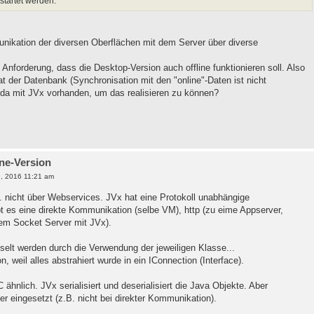
startet werden."
ikation der diversen Oberflächen mit dem Server über diverse
 Anforderung, dass die Desktop-Version auch offline funktionieren soll. Also
at der Datenbank (Synchronisation mit den "online"-Daten ist nicht
da mit JVx vorhanden, um das realisieren zu können?
ine-Version
, 2016 11:21 am
. nicht über Webservices. JVx hat eine Protokoll unabhängige
es eine direkte Kommunikation (selbe VM), http (zu eime Appserver,
nem Socket Server mit JVx).
elt werden durch die Verwendung der jeweiligen Klasse...
, weil alles abstrahiert wurde in ein IConnection (Interface).
ähnlich. JVx serialisiert und deserialisiert die Java Objekte. Aber
er eingesetzt (z.B. nicht bei direkter Kommunikation).