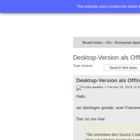
Home
FA
This website uses cookies for visitor 
Board index
‹
JVx - Enterprise App
Desktop-Version als Off
Topic locked
Desktop-Version als Offli
by
mzeller
» Tue Apr 19, 2016 11:
Hallo,
wir überlegen gerade, euer Framew
Das ist uns klar:
"Sie schreiben den Source Code