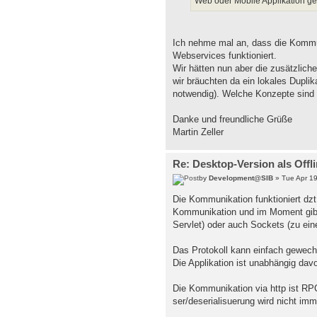
Web oder Mobile Applikation ge
Ich nehme mal an, dass die Kommun
Webservices funktioniert.
Wir hätten nun aber die zusätzliche
wir bräuchten da ein lokales Duplik
notwendig). Welche Konzepte sind 
Danke und freundliche Grüße
Martin Zeller
Re: Desktop-Version als Offl
by
Development@SIB
» Tue Apr 19
Die Kommunikation funktioniert dzt
Kommunikation und im Moment gibt 
Servlet) oder auch Sockets (zu ei
Das Protokoll kann einfach gewechs
Die Applikation ist unabhängig davon
Die Kommunikation via http ist RPC 
ser/deserialisuerung wird nicht imm