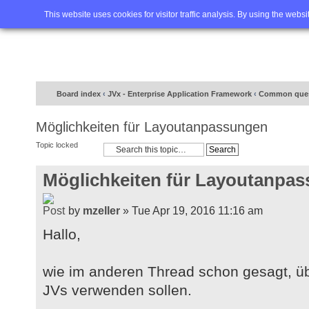
Home
FAQ
Advanced sea
This website uses cookies for visitor traffic analysis. By using the webs
Board index
‹
JVx - Enterprise Application Framework
‹
Common ques
Möglichkeiten für Layoutanpassungen
Topic locked
Möglichkeiten für Layoutanpa
by
mzeller
» Tue Apr 19, 2016 11:16 am
Hallo,
wie im anderen Thread schon gesagt, üb
JVs verwenden sollen.