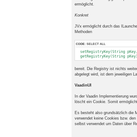
ermöglicht.
Konkret
JVx ermöglicht durch das ILauncher
Methoden
CODE:
SELECT ALL
setRegistryKey(String pKey,
getRegistryKey(String pKey
bereit. Die Registry ist nichts wei
abgelegt wird, ist dem jeweiligen 
VaadinUI
In der Vaadin Implementierung wurd
löscht ein Cookie. Somit ermöglic
Es besteht also grundsätzlich die 
verwendet keine Cookies bzw. den Zu
selbst verwendet um Daten über Re