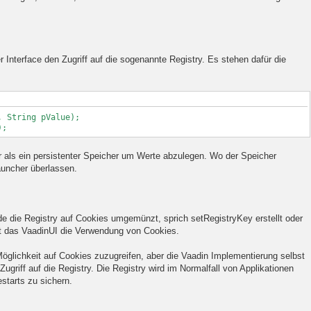
 Interface den Zugriff auf die sogenannte Registry. Es stehen dafür die
 String pValue);
);
ter als ein persistenter Speicher um Werte abzulegen. Wo der Speicher
Launcher überlassen.
e die Registry auf Cookies umgemünzt, sprich setRegistryKey erstellt oder
ht das VaadinUI die Verwendung von Cookies.
Möglichkeit auf Cookies zuzugreifen, aber die Vaadin Implementierung selbst
griff auf die Registry. Die Registry wird im Normalfall von Applikationen
starts zu sichern.