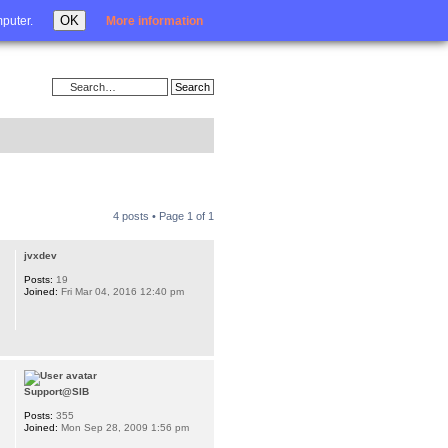
Login
OK
mputer.
More information
4 posts • Page
1
of
1
jvxdev
Posts:
19
Joined:
Fri Mar 04, 2016 12:40 pm
Support@SIB
Posts:
355
Joined:
Mon Sep 28, 2009 1:56 pm