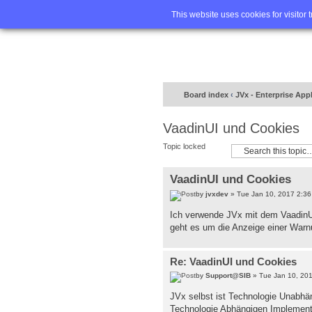
Home
FA
This website uses cookies for visitor 
Board index
‹
JVx - Enterprise App
VaadinUI und Cookies
Topic locked
VaadinUI und Cookies
by
jvxdev
» Tue Jan 10, 2017 2:3
Ich verwende JVx mit dem VaadinU
geht es um die Anzeige einer Warnu
Re: VaadinUI und Cookies
by
Support@SIB
» Tue Jan 10, 20
JVx selbst ist Technologie Unabhän
Technologie Abhängigen Implementi