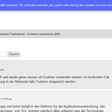
Q
Advanced search
traffic analysis. By using the website, you agree with storing the cookies on your co
lication Framework
‹
Common questions (DE)
6 pm
I und würde gerne wissen ob Cookies verwendet werden. Im konkreten Fall
ng in der Webseite falls Cookies eingesetzt werden.
17 2:59 pm
gig und bietet lediglich den Rahmen für die Applikationsentwicklung. Die
erungen, von JVx, können natürlich alles anbieten was die Technologie