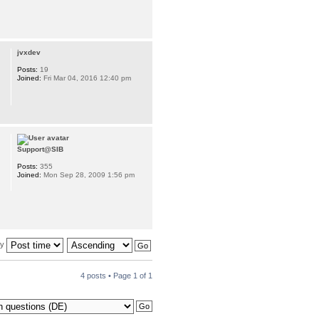
jvxdev
Posts:
19
Joined:
Fri Mar 04, 2016 12:40 pm
Support@SIB
Posts:
355
Joined:
Mon Sep 28, 2009 1:56 pm
by
4 posts • Page
1
of
1