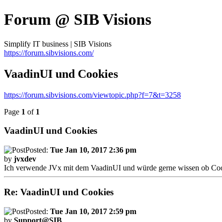
Forum @ SIB Visions
Simplify IT business | SIB Visions
https://forum.sibvisions.com/
VaadinUI und Cookies
https://forum.sibvisions.com/viewtopic.php?f=7&t=3258
Page
1
of
1
VaadinUI und Cookies
Posted:
Tue Jan 10, 2017 2:36 pm
by
jvxdev
Ich verwende JVx mit dem VaadinUI und würde gerne wissen ob Cooki
Re: VaadinUI und Cookies
Posted:
Tue Jan 10, 2017 2:59 pm
by
Support@SIB