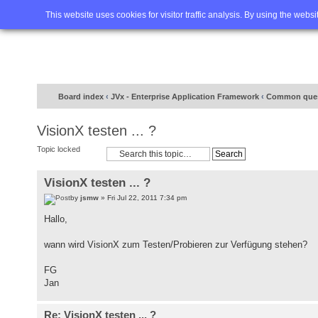
Home
FAQ
Advanced sea
This website uses cookies for visitor traffic analysis. By using the webs
Board index
‹
JVx - Enterprise Application Framework
‹
Common ques
VisionX testen ... ?
Topic locked
VisionX testen ... ?
by
jsmw
» Fri Jul 22, 2011 7:34 pm
Hallo,
wann wird VisionX zum Testen/Probieren zur Verfügung stehen?
FG
Jan
Re: VisionX testen ... ?