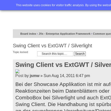
Home
FAQ
Advanced sea
This website uses cookies for visitor traffic analysis. By using the webs
Board index
‹
JVx - Enterprise Application Framework
‹
Common ques
Swing Client vs ExtGWT / Silverlight
Topic locked
Swing Client vs ExtGWT / Silver
by
jsmw
» Sun Aug 14, 2011 6:47 pm
Bei der Showcase Applikation ist mir auf
Reaktionzeiten beim Datenblättern oder 
ComboBox bei Silverlight und auch Ext
Swing Client. Die Handhabung ist spürbar
an der asynchronen Verarbeitung/Date