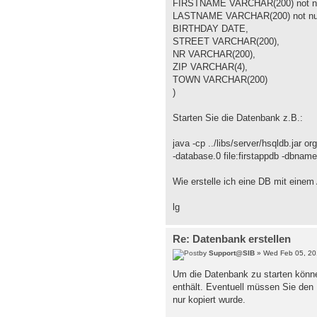
FIRSTNAME VARCHAR(200) not nu
LASTNAME VARCHAR(200) not nul
BIRTHDAY DATE,
STREET VARCHAR(200),
NR VARCHAR(200),
ZIP VARCHAR(4),
TOWN VARCHAR(200)
)
Starten Sie die Datenbank z.B.:
java -cp ../libs/server/hsqldb.jar o
-database.0 file:firstappdb -dbname
Wie erstelle ich eine DB mit einem 
lg
Re: Datenbank erstellen
by
Support@SIB
» Wed Feb 05, 20
Um die Datenbank zu starten können
enthält. Eventuell müssen Sie den P
nur kopiert wurde.