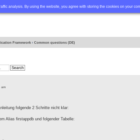
Q
Advanced search
traffic analysis. By using the website, you agree with storing the cookies on your co
lication Framework
‹
Common questions (DE)
8 am
Anleitung folgende 2 Schritte nicht klar:
em Alias firstappdb und folgender Tabelle: