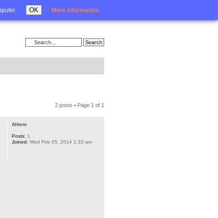
Login
OK
mputer.
More information
2 posts • Page
1
of
1
Ahlem
Posts:
1
Joined:
Wed Feb 05, 2014 1:33 am