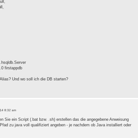
ll,
l,
rg.hsqldb.Server
.0 firstappdb
Alias? Und wo soll ich die DB starten?
14 8:32 am
 Sie ein Script (.bat bzw. .sh) erstellen das die angegebene Anweisung
fad zu java voll qualifiziert angeben - je nachdem ob Java installiert oder