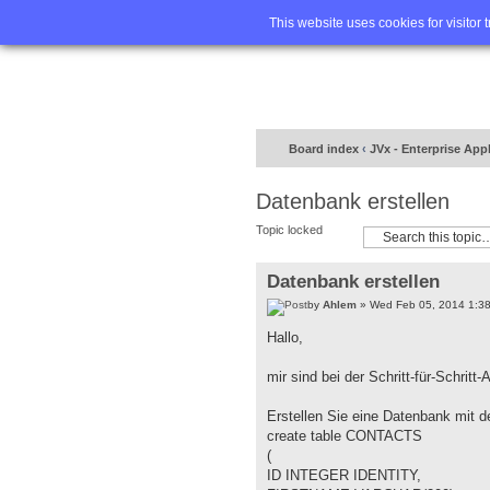
Home
FA
This website uses cookies for visitor 
Board index
‹
JVx - Enterprise App
Datenbank erstellen
Topic locked
Datenbank erstellen
by
Ahlem
» Wed Feb 05, 2014 1:3
Hallo,
mir sind bei der Schritt-für-Schritt-
Erstellen Sie eine Datenbank mit d
create table CONTACTS
(
ID INTEGER IDENTITY,