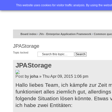
Home
FAQ
Advanced sea
This website uses cookies for visitor traffic analysis. By using the webs
Board index
‹
JVx - Enterprise Application Framework
‹
Common ques
JPAStorage
Topic locked
JPAStorage
by
joha
» Thu Apr 09, 2015 1:06 pm
Hallo liebes Team, ich kämpfe zur Zeit
funktioniert alles ziemlich gut, allerdings 
folgende Situation lösen könnte. Etwas
ich habe zwei Entitäten: