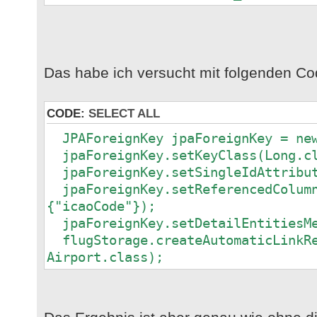
Das habe ich versucht mit folgenden Co
CODE:
SELECT ALL
JPAForeignKey jpaForeignKey = new
jpaForeignKey.setKeyClass(Long.c
jpaForeignKey.setSingleIdAttribut
jpaForeignKey.setReferencedColumn
{"icaoCode"});
jpaForeignKey.setDetailEntitiesMe
flugStorage.createAutomaticLinkRe
Airport.class);