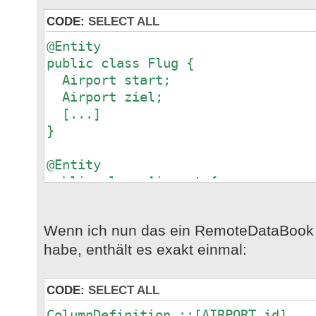
CODE:
SELECT ALL
@Entity
public class Flug {
Airport start;
Airport ziel;
[...]
}
@Entity
public class Airport {
String code;
[...]
Wenn ich nun das ein RemoteDataBook m
}
habe, enthält es exakt einmal:
JPAStorage flugStorage = new JPASt
flugStorage.setEntityManager(getEn
CODE:
SELECT ALL
ColumnDefinition ::[AIRPORT_id] ……