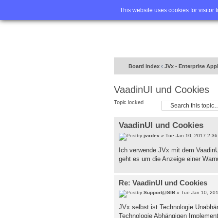
Home
FA
This website uses cookies for visitor 
Board index
‹
JVx - Enterprise App
VaadinUI und Cookies
Topic locked
VaadinUI und Cookies
by
jvxdev
» Tue Jan 10, 2017 2:3
Ich verwende JVx mit dem VaadinU
geht es um die Anzeige einer Warnu
Re: VaadinUI und Cookies
by
Support@SIB
» Tue Jan 10, 20
JVx selbst ist Technologie Unabhän
Technologie Abhängigen Implementi