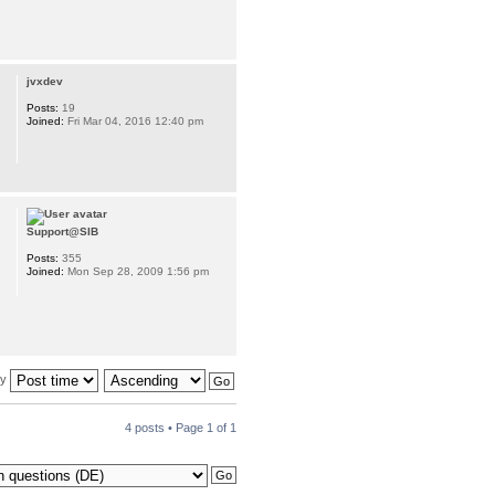
jvxdev
Posts:
19
Joined:
Fri Mar 04, 2016 12:40 pm
Support@SIB
Posts:
355
Joined:
Mon Sep 28, 2009 1:56 pm
by
4 posts • Page
1
of
1