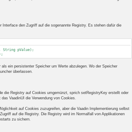
 Interface den Zugriff auf die sogenannte Registry. Es stehen dafür die
 String pValue);
);
ter als ein persistenter Speicher um Werte abzulegen. Wo der Speicher
Launcher überlassen.
e die Registry auf Cookies umgemünzt, sprich setRegistryKey erstellt oder
ht das VaadinUI die Verwendung von Cookies.
Möglichkeit auf Cookies zuzugreifen, aber die Vaadin Implementierung selbst
griff auf die Registry. Die Registry wird im Normalfall von Applikationen
starts zu sichern.