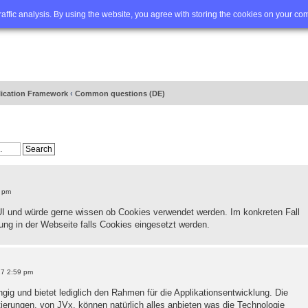
Q
Advanced search
traffic analysis. By using the website, you agree with storing the cookies on your co
lication Framework
‹
Common questions (DE)
6 pm
I und würde gerne wissen ob Cookies verwendet werden. Im konkreten Fall
ng in der Webseite falls Cookies eingesetzt werden.
17 2:59 pm
gig und bietet lediglich den Rahmen für die Applikationsentwicklung. Die
erungen, von JVx, können natürlich alles anbieten was die Technologie