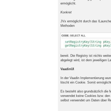
ermöglicht.
Konkret
JVx ermöglicht durch das ILauncher
Methoden
CODE:
SELECT ALL
setRegistryKey(String pKey,
getRegistryKey(String pKey
bereit. Die Registry ist nichts wei
abgelegt wird, ist dem jeweiligen 
VaadinUI
In der Vaadin Implementierung wurd
löscht ein Cookie. Somit ermöglic
Es besteht also grundsätzlich die 
verwendet keine Cookies bzw. den Zu
selbst verwendet um Daten über Re