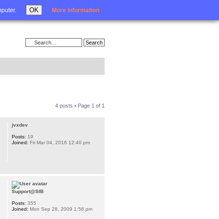
Login
OK
mputer.
More information
4 posts • Page
1
of
1
jvxdev
Posts:
19
Joined:
Fri Mar 04, 2016 12:40 pm
Support@SIB
Posts:
355
Joined:
Mon Sep 28, 2009 1:56 pm