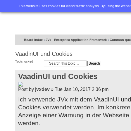
Home
FAQ
Advanced sea
This website uses cookies for visitor traffic analysis. By using the webs
Board index
‹
JVx - Enterprise Application Framework
‹
Common ques
VaadinUI und Cookies
Topic locked
VaadinUI und Cookies
by
jvxdev
» Tue Jan 10, 2017 2:36 pm
Ich verwende JVx mit dem VaadinUI und
Cookies verwendet werden. Im konkreten
Anzeige einer Warnung in der Webseite 
werden.