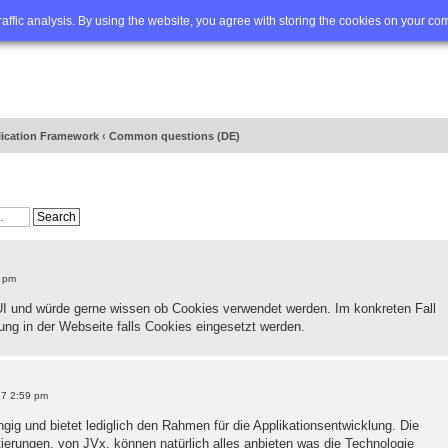
Q
Advanced search
traffic analysis. By using the website, you agree with storing the cookies on your co
lication Framework
‹
Common questions (DE)
6 pm
I und würde gerne wissen ob Cookies verwendet werden. Im konkreten Fall
ng in der Webseite falls Cookies eingesetzt werden.
17 2:59 pm
gig und bietet lediglich den Rahmen für die Applikationsentwicklung. Die
erungen, von JVx, können natürlich alles anbieten was die Technologie