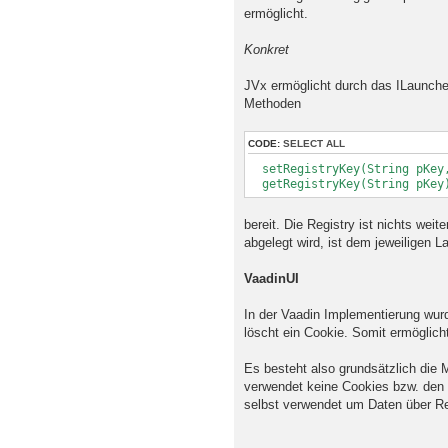
ermöglicht.
Konkret
JVx ermöglicht durch das ILauncher
Methoden
CODE:
SELECT ALL
setRegistryKey(String pKey,
getRegistryKey(String pKey
bereit. Die Registry ist nichts wei
abgelegt wird, ist dem jeweiligen 
VaadinUI
In der Vaadin Implementierung wurd
löscht ein Cookie. Somit ermöglic
Es besteht also grundsätzlich die 
verwendet keine Cookies bzw. den Zu
selbst verwendet um Daten über Re