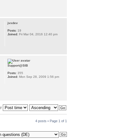
jvxdev
Posts:
19
Joined:
Fri Mar 04, 2016 12:40 pm
Support@SIB
Posts:
355
Joined:
Mon Sep 28, 2009 1:56 pm
by
4 posts • Page
1
of
1