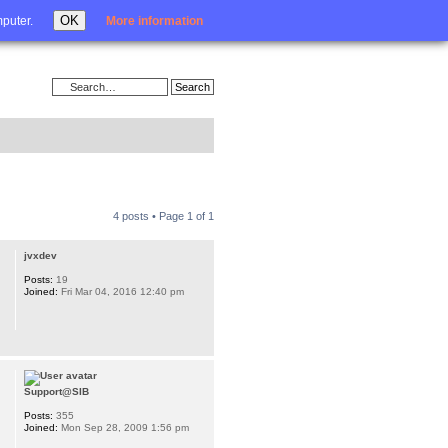
Login
OK
mputer.
More information
4 posts • Page
1
of
1
jvxdev
Posts:
19
Joined:
Fri Mar 04, 2016 12:40 pm
Support@SIB
Posts:
355
Joined:
Mon Sep 28, 2009 1:56 pm