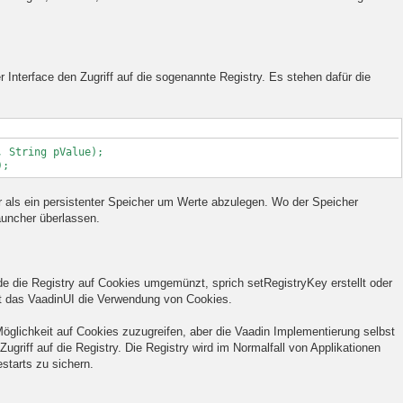
 Interface den Zugriff auf die sogenannte Registry. Es stehen dafür die
 String pValue);
);
ter als ein persistenter Speicher um Werte abzulegen. Wo der Speicher
Launcher überlassen.
e die Registry auf Cookies umgemünzt, sprich setRegistryKey erstellt oder
ht das VaadinUI die Verwendung von Cookies.
Möglichkeit auf Cookies zuzugreifen, aber die Vaadin Implementierung selbst
griff auf die Registry. Die Registry wird im Normalfall von Applikationen
starts zu sichern.