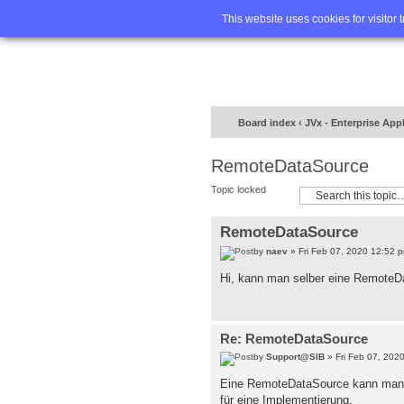
Home
FA
This website uses cookies for visitor 
Board index
‹
JVx - Enterprise App
RemoteDataSource
Topic locked
RemoteDataSource
by
naev
» Fri Feb 07, 2020 12:52 
Hi, kann man selber eine RemoteD
Re: RemoteDataSource
by
Support@SIB
» Fri Feb 07, 202
Eine RemoteDataSource kann man na
für eine Implementierung.