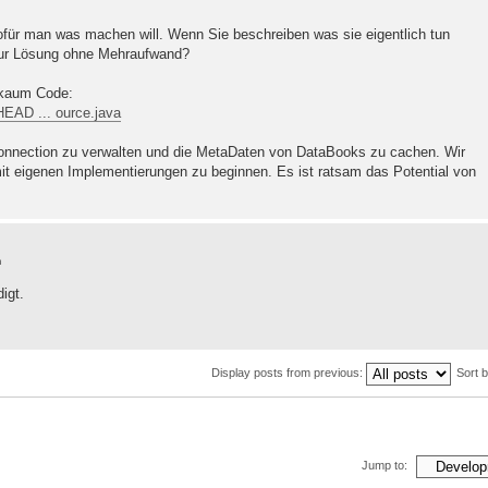
 wofür man was machen will. Wenn Sie beschreiben was sie eigentlich tun
zur Lösung ohne Mehraufwand?
 kaum Code:
/HEAD ... ource.java
 Connection zu verwalten und die MetaDaten von DataBooks zu cachen. Wir
it eigenen Implementierungen zu beginnen. Es ist ratsam das Potential von
m
igt.
Display posts from previous:
Sort 
Jump to: