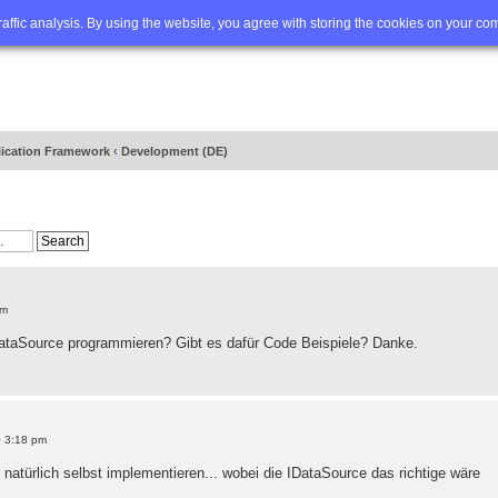
Q
Advanced search
traffic analysis. By using the website, you agree with storing the cookies on your co
lication Framework
‹
Development (DE)
pm
ataSource programmieren? Gibt es dafür Code Beispiele? Danke.
0 3:18 pm
türlich selbst implementieren... wobei die IDataSource das richtige wäre