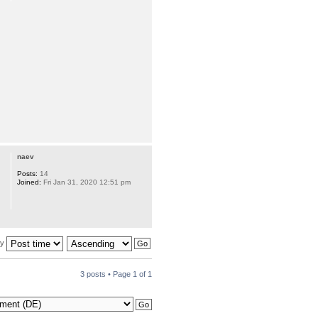
naev
Posts:
14
Joined:
Fri Jan 31, 2020 12:51 pm
by
3 posts • Page
1
of
1