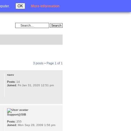
Login
OK
mputer.
More information
3 posts • Page
1
of
1
naev
Posts:
14
Joined:
Fri Jan 31, 2020 12:51 pm
Support@SIB
Posts:
355
Joined:
Mon Sep 28, 2009 1:56 pm