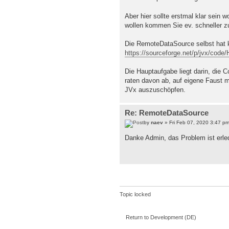
Aber hier sollte erstmal klar sein
wollen kommen Sie ev. schneller 
Die RemoteDataSource selbst hat
https://sourceforge.net/p/jvx/code
Die Hauptaufgabe liegt darin, die
raten davon ab, auf eigene Faust m
JVx auszuschöpfen.
Re: RemoteDataSource
by
naev
» Fri Feb 07, 2020 3:47 p
Danke Admin, das Problem ist erled
Topic locked
Return to Development (DE)