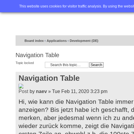
Home
FAQ
Advanced sea
This website uses cookies for visitor traffic analysis. By using the webs
Board index
‹
Applications
‹
Development (DE)
Navigation Table
Topic locked
Navigation Table
by
naev
» Tue Feb 11, 2020 3:23 pm
Hi, wie kann die Navigation Table immer 
anzeigen? Bis jetzt habe ich geschafft, d
merken, aber jedesmal wenn ich zu and
wieder zurück komme, zeigt die Navigat
ersten Zeile an, obwohl z.b. die 100ste Ze