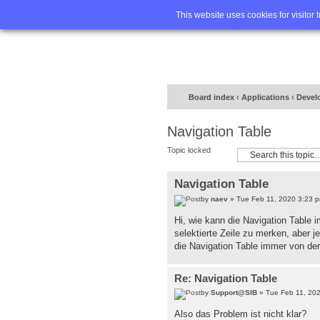
Home
FA
This website uses cookies for visitor 
Board index
‹
Applications
‹
Devel
Navigation Table
Topic locked
Navigation Table
by
naev
» Tue Feb 11, 2020 3:23 
Hi, wie kann die Navigation Table i
selektierte Zeile zu merken, aber
die Navigation Table immer von der e
Re: Navigation Table
by
Support@SIB
» Tue Feb 11, 20
Also das Problem ist nicht klar?