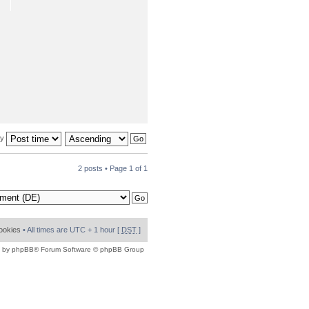
by
2 posts • Page
1
of
1
cookies
• All times are UTC + 1 hour [
DST
]
 by
phpBB
® Forum Software © phpBB Group