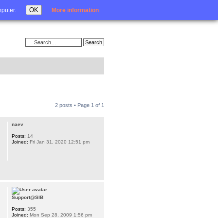
Login
OK
mputer.
More information
2 posts • Page
1
of
1
naev
Posts:
14
Joined:
Fri Jan 31, 2020 12:51 pm
Support@SIB
Posts:
355
Joined:
Mon Sep 28, 2009 1:56 pm