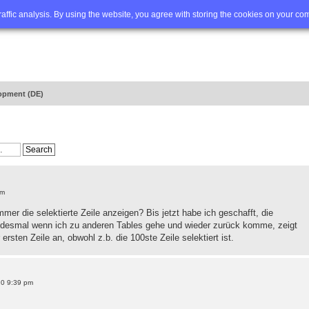
Q
Advanced search
traffic analysis. By using the website, you agree with storing the cookies on your co
opment (DE)
pm
mmer die selektierte Zeile anzeigen? Bis jetzt habe ich geschafft, die
 jedesmal wenn ich zu anderen Tables gehe und wieder zurück komme, zeigt
rsten Zeile an, obwohl z.b. die 100ste Zeile selektiert ist.
20 9:39 pm