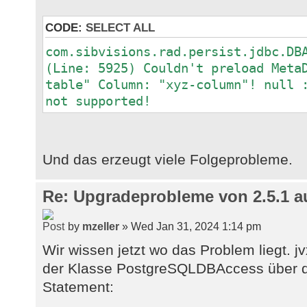
CODE:
SELECT ALL
com.sibvisions.rad.persist.jdbc.DB
(Line: 5925) Couldn't preload Meta
table" Column: "xyz-column"! null 
not supported!
Und das erzeugt viele Folgeprobleme.
Re: Upgradeprobleme von 2.5.1 au
by
mzeller
» Wed Jan 31, 2024 1:14 pm
Wir wissen jetzt wo das Problem liegt. jv
der Klasse PostgreSQLDBAccess über d
Statement: