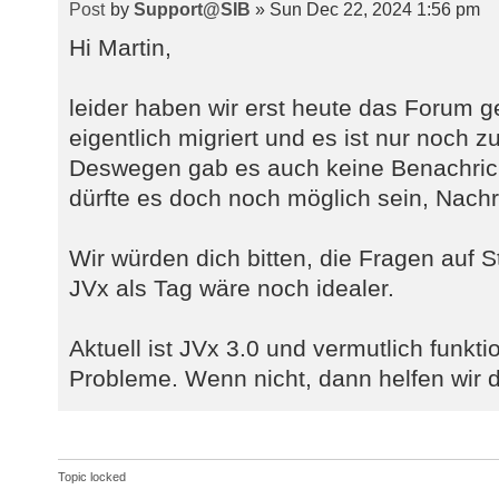
'anyarray', 'inet', 'int2vector', 
by
Support@SIB
» Sun Dec 22, 2024 1:56 pm
'xid') then 1111 " +
Hi Martin,
"else 12 " 
"end as data_type 
leider haben wir erst heute das Forum 
",case when c.domain_na
eigentlich migriert und es ist nur noch
c.udt_name else
Deswegen gab es auch keine Benachric
'\"'||c.domain_schema||'\".\"'||c.
type_name " +
dürfte es doch noch möglich sein, Nachr
",case when c.is_nullab
else 1 end as nullable " +
Wir würden dich bitten, die Fragen auf S
",case when c.udt_name 
JVx als Tag wäre noch idealer.
" +
"when substr(c.udt_
Aktuell ist JVx 3.0 und vermutlich funkti
'timestamp' then " +
Probleme. Wenn nicht, dann helfen wir d
"case wh
c.datetime_precision = 0 then 22 e
c.datetime_precision end " +
"else
Topic locked
coalesce(c.character_maximum_lengt