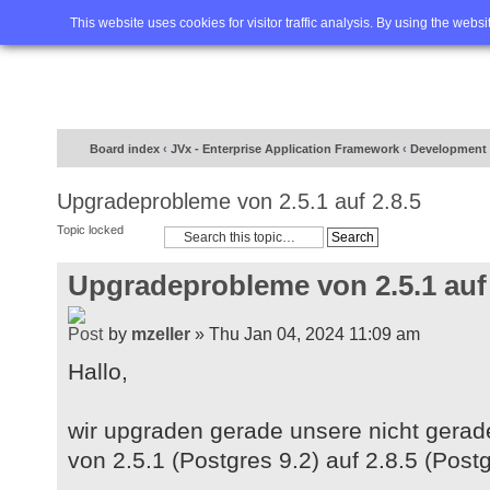
Home
FAQ
Advanced sea
This website uses cookies for visitor traffic analysis. By using the webs
Board index
‹
JVx - Enterprise Application Framework
‹
Development 
Upgradeprobleme von 2.5.1 auf 2.8.5
Topic locked
Upgradeprobleme von 2.5.1 auf 
by
mzeller
» Thu Jan 04, 2024 11:09 am
Hallo,
wir upgraden gerade unsere nicht gerad
von 2.5.1 (Postgres 9.2) auf 2.8.5 (Postg