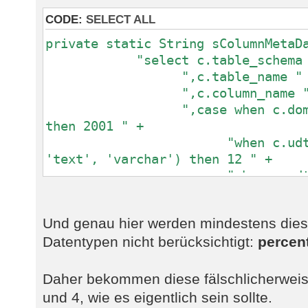
CODE:
SELECT ALL
private static String sColumnMetaD
"select c.table_schema as 
",c.table_name " 
",c.column_name "
",case when c.domain_na
then 2001 " +
"when c.udt_name i
'text', 'varchar') then 12 " +
"when c.udt_name i
'bpchar') then 1 " +
"when c.udt_name = '
Und genau hier werden mindestens dies
2 " +
Datentypen nicht berücksichtigt:
"when c.udt_name i
percen
'serial') then 4 " +
"when c.udt_name i
Daher bekommen diese fälschlicherweis
'smallserial') then 5 " +
und 4, wie es eigentlich sein sollte.
"when c.udt_name = '