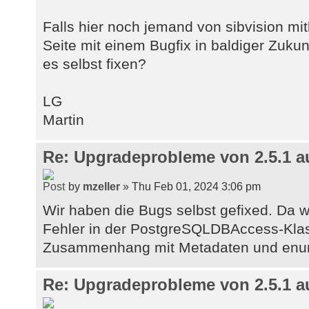
" +
Falls hier noch jemand von sibvision mit
"when c.udt_name = '
Seite mit einem Bugfix in baldiger Zukun
" +
es selbst fixen?
"when substr(c.udt_
'timestamp' then 93 " +
"when c.udt_name = '
LG
" +
Martin
"when c.udt_name = '
" +
Re: Upgradeprobleme von 2.5.1 au
"when c.udt_name i
'oid', 'bigserial') then -5 " +
by
mzeller
» Thu Feb 01, 2024 3:06 pm
"when c.udt_name = '
Wir haben die Bugs selbst gefixed. Da
" +
Fehler in der PostgreSQLDBAccess-Klas
"when substr(c.udt_
Zusammenhang mit Metadaten und enu
'_' then 2003 " +
"when substr(c.udt_n
('pg_', 'reg') or " +
Re: Upgradeprobleme von 2.5.1 au
"c.udt_name in (