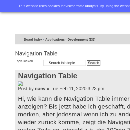
Home
FAQ
Advanced sea
This website uses cookies for visitor traffic analysis. By using the webs
Board index
‹
Applications
‹
Development (DE)
Navigation Table
Topic locked
Navigation Table
by
naev
» Tue Feb 11, 2020 3:23 pm
Hi, wie kann die Navigation Table immer 
anzeigen? Bis jetzt habe ich geschafft, d
merken, aber jedesmal wenn ich zu and
wieder zurück komme, zeigt die Navigat
ersten Zeile an, obwohl z.b. die 100ste Ze