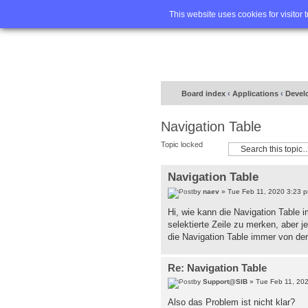
Home
FA
This website uses cookies for visitor 
Board index
‹
Applications
‹
Devel
Navigation Table
Topic locked
Navigation Table
by
naev
» Tue Feb 11, 2020 3:23 
Hi, wie kann die Navigation Table i
selektierte Zeile zu merken, aber
die Navigation Table immer von der e
Re: Navigation Table
by
Support@SIB
» Tue Feb 11, 20
Also das Problem ist nicht klar?