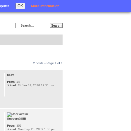
Login
OK
mputer.
More information
2 posts • Page
1
of
1
naev
Posts:
14
Joined:
Fri Jan 31, 2020 12:51 pm
Support@SIB
Posts:
355
Joined:
Mon Sep 28, 2009 1:56 pm