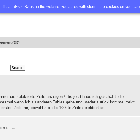
Q
Advanced search
traffic analysis. By using the website, you agree with storing the cookies on your co
opment (DE)
pm
mmer die selektierte Zeile anzeigen? Bis jetzt habe ich geschafft, die
 jedesmal wenn ich zu anderen Tables gehe und wieder zurück komme, zeigt
rsten Zeile an, obwohl z.b. die 100ste Zeile selektiert ist.
20 9:39 pm