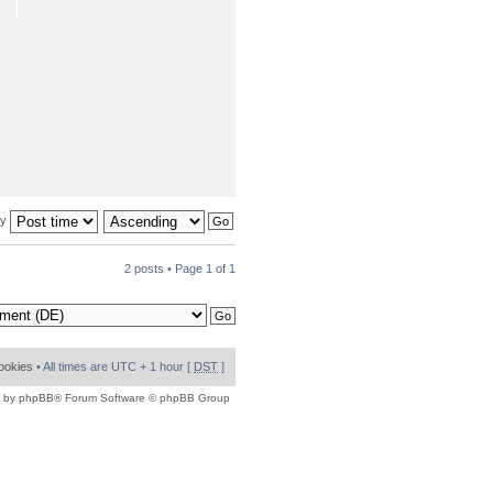
by
2 posts • Page
1
of
1
cookies
• All times are UTC + 1 hour [
DST
]
 by
phpBB
® Forum Software © phpBB Group