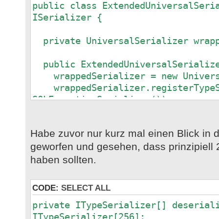
public class ExtendedUniversalSeri
ISerializer {
private UniversalSerializer wrapp
public ExtendedUniversalSerializ
wrappedSerializer = new Univers
wrappedSerializer.registerTypeS
SQLExceptionSerializer());
}
Habe zuvor nur kurz mal einen Blick in d
@Override
geworfen und gesehen, dass prinzipiell 
public Object read(DataInputStrea
{
haben sollten.
return wrappedSerializer.read(p
}
CODE:
SELECT ALL
@Override
private ITypeSerializer[] deserial
public void write(DataOutputStrea
ITypeSerializer[256];