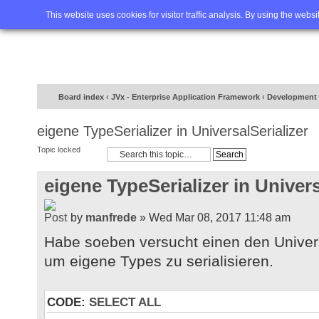
Home
FAQ
Advanced sea
This website uses cookies for visitor traffic analysis. By using the webs
Board index
‹
JVx - Enterprise Application Framework
‹
Development 
eigene TypeSerializer in UniversalSerializer
Topic locked
eigene TypeSerializer in Univers
by
manfrede
» Wed Mar 08, 2017 11:48 am
Habe soeben versucht einen den Univer
um eigene Types zu serialisieren.
CODE:
SELECT ALL