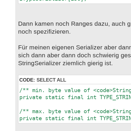
throws Exception {
wrappedSerializer.write(pOut, p
}
Dann kamen noch Ranges dazu, auch gut
noch spezifizieren.
}
Für meinen eigenen Serializer aber dann
sich dann aber dann doch schwierig ges
StringSerializer ziemlich gierig ist.
CODE:
SELECT ALL
/** min. byte value of <code>Strin
private static final int TYPE_STRI
/** max. byte value of <code>Strin
private static final int TYPE_STRI