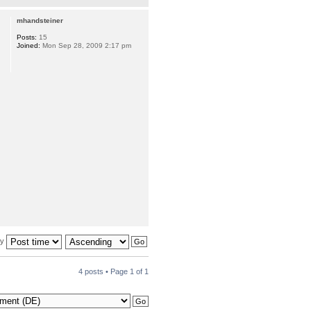
mhandsteiner
Posts:
15
Joined:
Mon Sep 28, 2009 2:17 pm
by
4 posts • Page
1
of
1