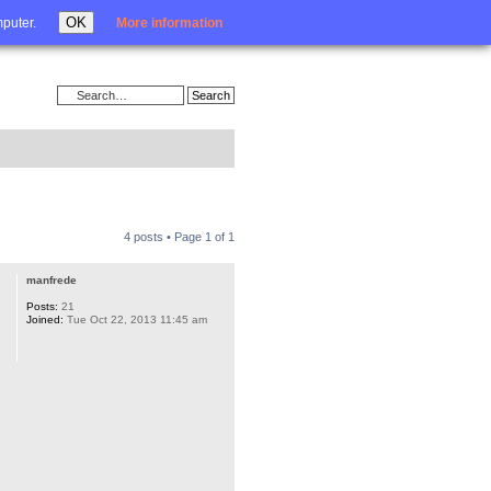
Login
OK
mputer.
More information
4 posts • Page
1
of
1
manfrede
Posts:
21
Joined:
Tue Oct 22, 2013 11:45 am