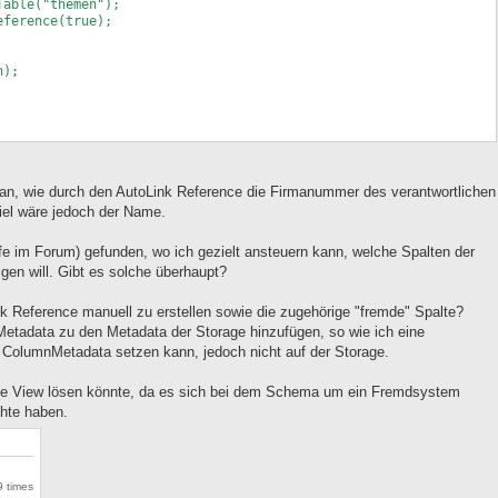
ble("themen");
TARB_FK" FOREIGN KEY ("MITARBEITER") REFERENCES
erence(true);
;
);
stand() throws Exception {
= (DBStorage) get("wissensstand");
an, wie durch den AutoLink Reference die Firmanummer des verantwortlichen
ll){
Ziel wäre jedoch der Name.
Storage();
ss(getDBAccess());
lfe im Forum) gefunden, wo ich gezielt ansteuern kann, welche Spalten der
nkReference(true);
igen will. Gibt es solche überhaupt?
ackTable("wissensstand");
;
issensstand);
ink Reference manuell zu erstellen sowie die zugehörige "fremde" Spalte?
nMetadata zu den Metadata der Storage hinzufügen, so wie ich eine
r ColumnMetadata setzen kann, jedoch nicht auf der Storage.
ne View lösen könnte, da es sich bei dem Schema um ein Fremdsystem
chte haben.
 times