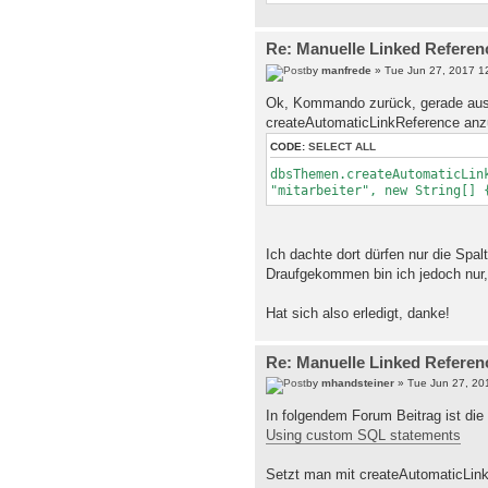
Re: Manuelle Linked Referen
by
manfrede
» Tue Jun 27, 2017 1
Ok, Kommando zurück, gerade auspr
createAutomaticLinkReference an
CODE:
SELECT ALL
dbsThemen.createAutomaticLin
"mitarbeiter", new String[] 
Ich dachte dort dürfen nur die Spa
Draufgekommen bin ich jedoch nur, 
Hat sich also erledigt, danke!
Re: Manuelle Linked Referen
by
mhandsteiner
» Tue Jun 27, 20
In folgendem Forum Beitrag ist di
Using custom SQL statements
Setzt man mit createAutomaticLink