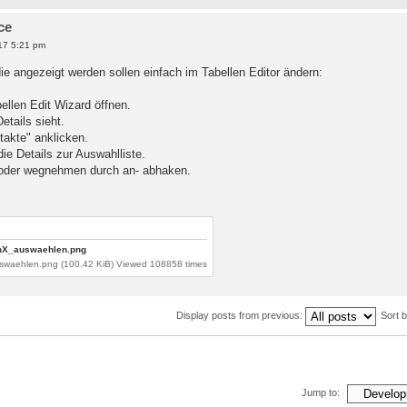
ce
17 5:21 pm
ie angezeigt werden sollen einfach im Tabellen Editor ändern:
ellen Edit Wizard öffnen.
etails sieht.
takte" anklicken.
die Details zur Auswahlliste.
oder wegnehmen durch an- abhaken.
uswaehlen.png (100.42 KiB) Viewed 108858 times
Display posts from previous:
Sort 
Jump to: