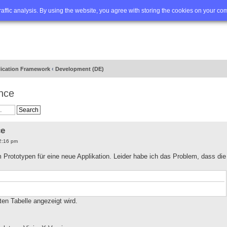
Q
Advanced search
traffic analysis. By using the website, you agree with storing the cookies on your co
lication Framework
‹
Development (DE)
nce
ce
2:16 pm
Prototypen für eine neue Applikation. Leider habe ich das Problem, dass die
ten Tabelle angezeigt wird.