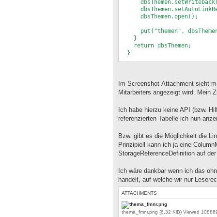
dbsThemen.setWritebackTa
CONSTRAINT "WISSENSSTAND_MI
dbsThemen.setAutoLinkRef
"MITARBEITER" ("ID") ENABLE)
dbsThemen.open();
put("themen", dbsThemen
}
return dbsThemen;
}
public DBStorage getWissens
DBStorage dbsWissensstand 
Im Screenshot-Attachment sieht m
if (dbsWissensstand == nu
Mitarbeiters angezeigt wird. Mein 
dbsWissensstand = new DB
dbsWissensstand.setDBAcce
Ich habe hierzu keine API (bzw. Hi
dbsWissensstand.setAutoLi
referenzierten Tabelle ich nun anze
dbsWissensstand.setWriteb
dbsWissensstand.open()
put("wissensstand", dbsW
Bzw. gibt es die Möglichkeit die L
}
Prinzipiell kann ich ja eine Colum
return dbsWissensstand;
StorageReferenceDefinition auf de
}
Ich wäre dankbar wenn ich das oh
handelt, auf welche wir nur Lesere
ATTACHMENTS
thema_fmnr.png (6.32 KiB) Viewed 108869