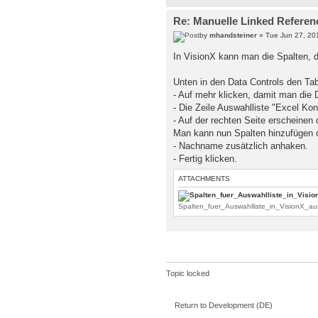
Re: Manuelle Linked Referen
by
mhandsteiner
» Tue Jun 27, 20
In VisionX kann man die Spalten, d
Unten in den Data Controls den Tab
- Auf mehr klicken, damit man die D
- Die Zeile Auswahlliste "Excel Kon
- Auf der rechten Seite erscheinen 
Man kann nun Spalten hinzufügen 
- Nachname zusätzlich anhaken.
- Fertig klicken.
ATTACHMENTS
Spalten_fuer_Auswahlliste_in_VisionX_a
Topic locked
Return to Development (DE)