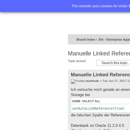
Home
FA
This website uses cookies for visitor 
Board index
‹
JVx - Enterprise App
Manuelle Linked Refere
Topic locked
Manuelle Linked Referen
by
manfrede
» Tue Jun 27, 2017 1
Ich versuche mich gerade an einem 
Storage bei
CODE:
SELECT ALL
setAutoLinkReference(true)
die falschen Spalte der Referenzier
Datenbank ist Oracle 11.2.0.4.0.