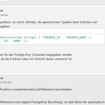
ce
2:28 pm
obiert, es reicht offenbar, die gewünschten Spalten beim Aufrufen von
zugeben.
kReference(new String[] { "VERANTW_ID", "VERANTW_NAME",},
{ "ID", "NAME" });
lten für den Foreign Key Constraint angegeben werden.
da die Funktion dazu im VisionX etwas versteckt ist.
ce
17 5:11 pm
e Funktion createAutomaticLinkReference beschrieben:
Reference eine eigene ForeignKey Beziehung, so wird diese der automatisch