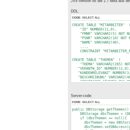
JVx-Version ist die 2.7 beta aus de
DDL:
CODE:
SELECT ALL
CREATE TABLE "MITARBEITER" 
"ID" NUMBER(11,0),
"FMNR" VARCHAR2(5) NOT NU
"PSNR" VARCHAR2(10) NOT N
"NAME" VARCHAR2(40),
...,
CONSTRAINT "MITARBEITER_PK
CREATE TABLE "THEMEN" (
"THEMA" VARCHAR2(265) NOT
"VERANTW_ID" NUMBER(11,0)
"KUNDENRELEVANZ" NUMBER(3,0
"BESCHREIBUNG" VARCHAR2(4
CONSTRAINT "THEMEN_PK" PRI
CONSTRAINT "THEMEN_VERANTW_
("ID") ENABLE);
Server-code:
CREATE TABLE "WISSENSSTAND" 
CODE:
SELECT ALL
"THEMA" VARCHAR2(256) NOT
"MITARBEITER" NUMBER(11,0)
public DBStorage getThemen()
"WISSENSSTAND" NUMBER(3,0)
DBStorage dbsThemen = (DBS
"INTERESSE" NUMBER(1,0) DE
if (dbsThemen == null){
CONSTRAINT "WISSENSSTAND_P
dbsThemen = new DBStora
CONSTRAINT "WISSENSSTAND_TH
dbsThemen.setDBAccess(ge
ENABLE,