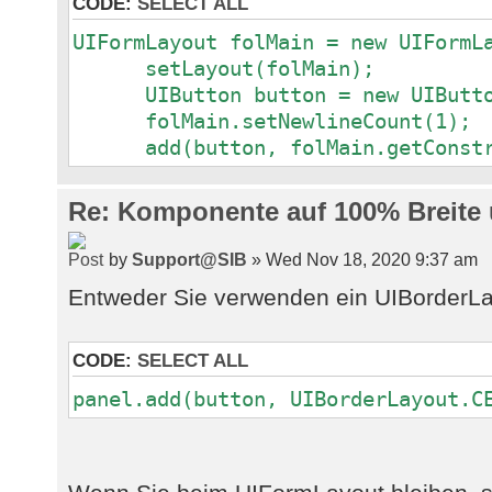
CODE:
SELECT ALL
UIFormLayout folMain = new UIFormL
setLayout(folMain);
UIButton button = new UIButton
folMain.setNewlineCount(1);
add(button, folMain.getConstra
Re: Komponente auf 100% Breite
by
Support@SIB
» Wed Nov 18, 2020 9:37 am
Entweder Sie verwenden ein UIBorderLa
CODE:
SELECT ALL
panel.add(button, UIBorderLayout.C