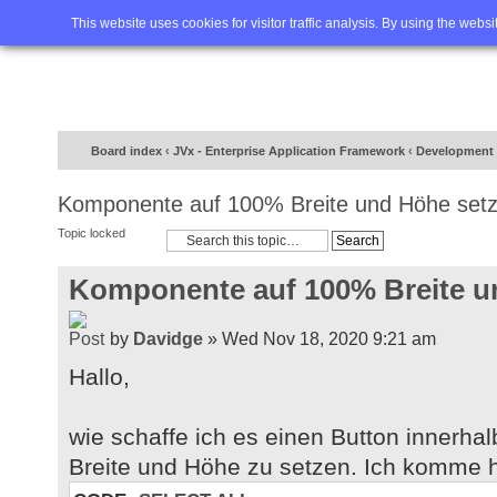
Home
FAQ
Advanced sea
This website uses cookies for visitor traffic analysis. By using the webs
Board index
‹
JVx - Enterprise Application Framework
‹
Development 
Komponente auf 100% Breite und Höhe set
Topic locked
Komponente auf 100% Breite u
by
Davidge
» Wed Nov 18, 2020 9:21 am
Hallo,
wie schaffe ich es einen Button innerha
Breite und Höhe zu setzen. Ich komme hi