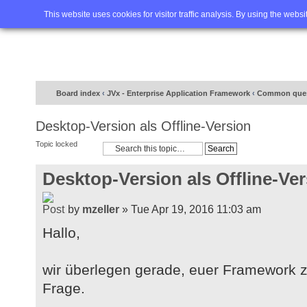
Home
FAQ
Advanced sea
This website uses cookies for visitor traffic analysis. By using the webs
Board index
‹
JVx - Enterprise Application Framework
‹
Common ques
Desktop-Version als Offline-Version
Topic locked
Desktop-Version als Offline-Ve
by
mzeller
» Tue Apr 19, 2016 11:03 am
Hallo,
wir überlegen gerade, euer Framework 
Frage.